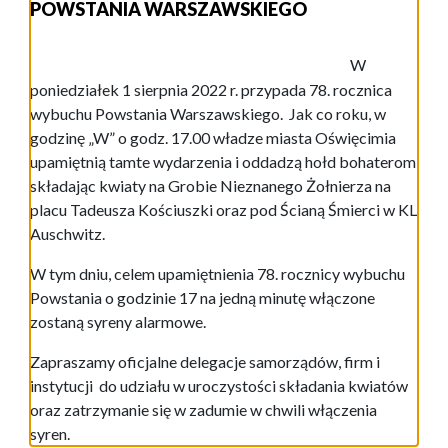
POWSTANIA WARSZAWSKIEGO
W
poniedziałek 1 sierpnia 2022 r. przypada 78. rocznica
wybuchu Powstania Warszawskiego. Jak co roku, w
godzinę „W” o godz. 17.00 władze miasta Oświęcimia
upamiętnią tamte wydarzenia i oddadzą hołd bohaterom
składając kwiaty na Grobie Nieznanego Żołnierza na
placu Tadeusza Kościuszki oraz pod Ścianą Śmierci w KL
Auschwitz.
W tym dniu, celem upamiętnienia 78. rocznicy wybuchu
Powstania o godzinie 17 na jedną minutę włączone
zostaną syreny alarmowe.
Zapraszamy oficjalne delegacje samorządów, firm i
instytucji do udziału w uroczystości składania kwiatów
oraz zatrzymanie się w zadumie w chwili włączenia
syren.