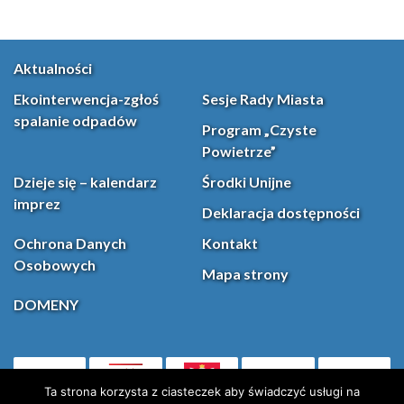
Aktualności
Ekointerwencja-zgłoś
Sesje Rady Miasta
spalanie odpadów
Program „Czyste
Powietrze”
Dzieje się – kalendarz
Środki Unijne
imprez
Deklaracja dostępności
Ochrona Danych
Kontakt
Osobowych
Mapa strony
DOMENY
PL
Facebook
YouT
(otwiera się w nowej karcie)
Ta strona korzysta z ciasteczek aby świadczyć usługi na