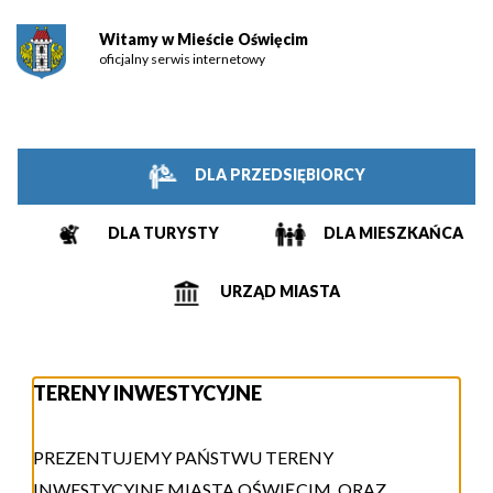
Witamy w Mieście Oświęcim
oficjalny serwis internetowy
DLA PRZEDSIĘBIORCY
DLA TURYSTY
DLA MIESZKAŃCA
URZĄD MIASTA
TERENY INWESTYCYJNE
PREZENTUJEMY PAŃSTWU TERENY
INWESTYCYJNE MIASTA OŚWIĘCIM, ORAZ