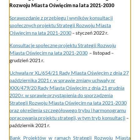
Rozwoju Miasta Oświęcim na lata 2021-2030
Sprawozdanie z przebiegu i wyników konsultacji
społecznych projektu Strategii Rozwoju Miasta
Oświęcim na lata 2021-2030
– styczeń 2022 r.
Konsultacje społeczne projektu Strategii Rozwoju
Miasta Oświęcim na lata 2021-2030
– listopad –
grudzień 2021 r.
Uchwała nr XL/654/21 Rady Miasta Oświęcim z dnia 27
października 2021 r. w sprawie zmiany uchwały nr
XXX/479/20 Rady Miasta Oświęcim z dnia 21 grudnia
2020 r. w sprawie przystąpienia do sporządzenia
Strategii Rozwoju Miasta Oświęcim na lata 2021-2030
oraz określenia szczegółowego trybu i harmonogramu
opracowania projektu strategii, w tym tryb konsultacji
–
październik 2021 r.
Bank Projektów w ramach Strategii Rozwoju Miasta