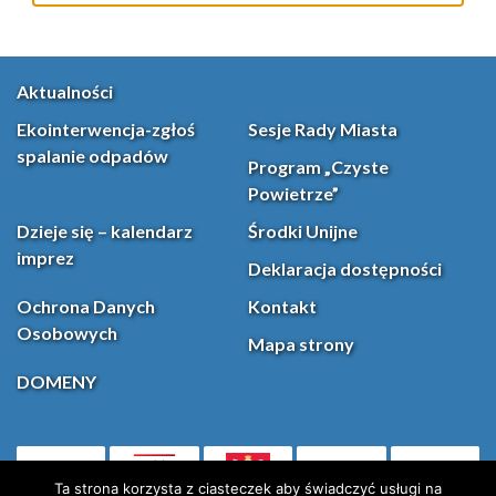
Aktualności
Ekointerwencja-zgłoś
Sesje Rady Miasta
spalanie odpadów
Program „Czyste
Powietrze”
Dzieje się – kalendarz
Środki Unijne
imprez
Deklaracja dostępności
Ochrona Danych
Kontakt
Osobowych
Mapa strony
DOMENY
PL
Facebook
YouT
(otwiera się w nowej karcie)
Ta strona korzysta z ciasteczek aby świadczyć usługi na