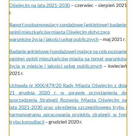
Oświęcim na lata 2021-2030
– czerwiec – sierpień 2021
r.
Raport podsumowujący sondażowe (ankietowe) badanie
opinii mieszkańców miasta Oświęcim dotyczące
warunków życia i jakości usług publicznych
– maj 2021 r.
Badanie ankietowe (sondażowe) mające na celu poznanie
ogólnej opinii mieszkańców miasta na temat warunków
życia w mieście i jakości usług publicznych
– kwiecień
2021 r.
Uchwała nr XXX/479/20 Rady Miasta Oświęcim z dnia
21 grudnia 2020 r. w sprawie przystąpienia do
sporządzenia Strategii Rozwoju Miasta Oświęcim na
lata 2021-2030 oraz określenia szczegółowego trybu i
harmonogramu opracowania projektu strategii, w tym
trybu konsultacji
– grudzień 2020 r.