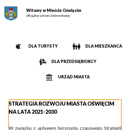
Witamy w Mieście Oświęcim
oficjalny serwis internetowy
DLA TURYSTY
DLA MIESZKAŃCA
DLA PRZEDSIĘBIORCY
URZĄD MIASTA
STRATEGIA ROZWOJU MIASTA OŚWIĘCIM
NA LATA 2021-2030
W związku z upływem horyzontu czasowego Strategii