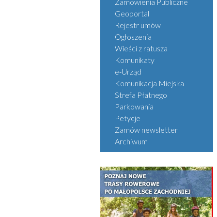
Zamówienia Publiczne
Geoportal
Rejestr umów
Ogłoszenia
Wieści z ratusza
Komunikaty
e-Urząd
Komunikacja Miejska
Strefa Płatnego
Parkowania
Petycje
Zamów newsletter
Archiwum