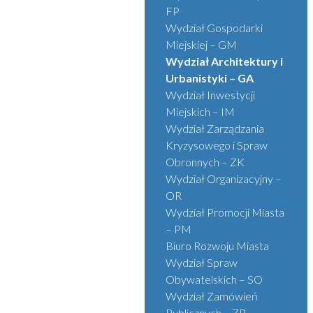
FP
Wydział Gospodarki
Miejskiej – GM
Wydział Architektury i
Urbanistyki – GA
Wydział Inwestycji
Miejskich – IM
Wydział Zarządzania
Kryzysowego i Spraw
Obronnych – ZK
Wydział Organizacyjny –
OR
Wydział Promocji Miasta
– PM
Biuro Rozwoju Miasta
Wydział Spraw
Obywatelskich – SO
Wydział Zamówień
Publicznych – ZP