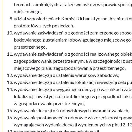
terenach zamkniętych, a także wniosków w sprawie sporzą
miejscowego,
udział w posiedzeniach Komisji Urbanistyczno-Architekto
protokołów z tych posiedzeń,
wydawanie zaświadczeń o zgodności zamierzonego sposo
budowlanego z ustaleniami obowiązującego miejscowego
przestrzennego,
wydawanie zaświadczeń o zgodności realizowanego obiekt
zagospodarowaniu przestrzennym, a w szczególności z us
miejscowego planu zagospodarowania przestrzennego,
wydawanie decyzji o ustaleniu warunków zabudowy,
wydawanie decyzji o ustaleniu lokalizacji inwestycji celu p
wydawanie decyzji o wygaśnięciu decyzji o warunkach zabu
lokalizacji inwestycji celu publicznego w przypadkach okr
zagospodarowaniu przestrzennym,
wydawanie decyzji o środowiskowych uwarunkowaniach,
wydawanie postanowień o odmowie wszczęcia postępowania
wymagających wydania decyzji wymienionych w pkt 12, 13,
prowadzenie rejestru wydawanych decyzji,