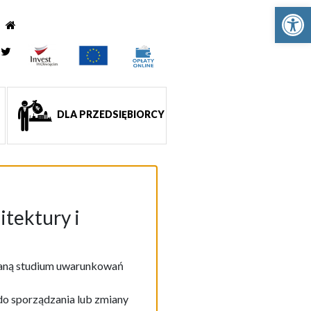
Ot
e
tagram
Twitter
DLA PRZEDSIĘBIORCY
itektury i
ianą studium uwarunkowań
do sporządzania lub zmiany