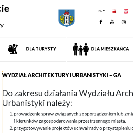
ie
PL
Facebook
YouTUb
Ins
wy
DLA TURYSTY
DLA MIESZKAŃCA
WYDZIAŁ ARCHITEKTURY I URBANISTYKI – GA
Do zakresu działania Wydziału Arch
Urbanistyki należy:
prowadzenie spraw związanych ze sporządzeniem lub zm
i kierunków zagospodarowania przestrzennego miasta,
przygotowywanie projektów uchwał rady o przystąpieniu 