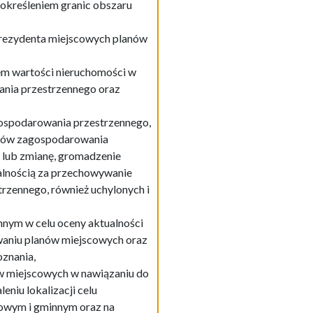
określeniem granic obszaru
rezydenta miejscowych planów
em wartości nieruchomości w
nia przestrzennego oraz
ospodarowania przestrzennego,
anów zagospodarowania
e lub zmianę, gromadzenie
alnością za przechowywanie
zennego, również uchylonych i
nym w celu oceny aktualności
waniu planów miejscowych oraz
znania,
w miejscowych w nawiązaniu do
eniu lokalizacji celu
owym i gminnym oraz na