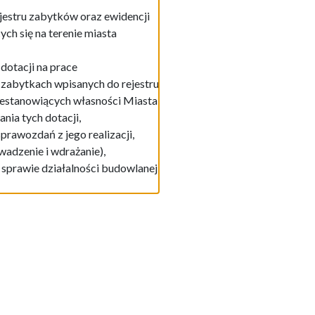
jestru zabytków oraz ewidencji
ch się na terenie miasta
otacji na prace
 zabytkach wpisanych do rejestru
iestanowiących własności Miasta
ia tych dotacji,
rawozdań z jego realizacji,
wadzenie i wdrażanie),
rawie działalności budowlanej