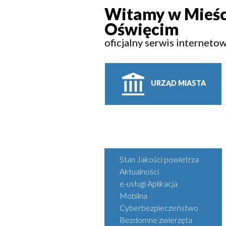
Witamy w Mieśc
Oświęcim
oficjalny serwis interneto
URZĄD MIASTA
Stan Jakości powietrza
Aktualności
e-usługi Aplikacja
Mobilna
Cyberbezpieczeństwo
Bezdomne zwierzęta