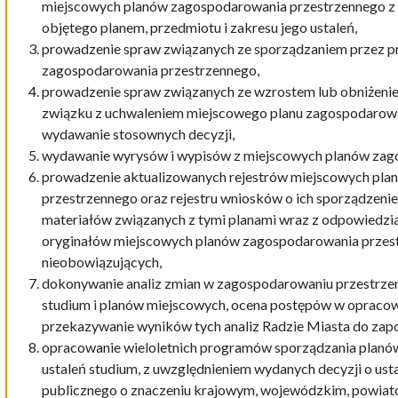
miejscowych planów zagospodarowania przestrzennego z 
objętego planem, przedmiotu i zakresu jego ustaleń,
prowadzenie spraw związanych ze sporządzaniem przez p
zagospodarowania przestrzennego,
prowadzenie spraw związanych ze wzrostem lub obniżeni
związku z uchwaleniem miejscowego planu zagospodarowa
wydawanie stosownych decyzji,
wydawanie wyrysów i wypisów z miejscowych planów zag
prowadzenie aktualizowanych rejestrów miejscowych pl
przestrzennego oraz rejestru wniosków o ich sporządzeni
materiałów związanych z tymi planami wraz z odpowiedzi
oryginałów miejscowych planów zagospodarowania przestr
nieobowiązujących,
dokonywanie analiz zmian w zagospodarowaniu przestrzen
studium i planów miejscowych, ocena postępów w opraco
przekazywanie wyników tych analiz Radzie Miasta do zapo
opracowanie wieloletnich programów sporządzania planó
ustaleń studium, z uwzględnieniem wydanych decyzji o ustal
publicznego o znaczeniu krajowym, wojewódzkim, powiat