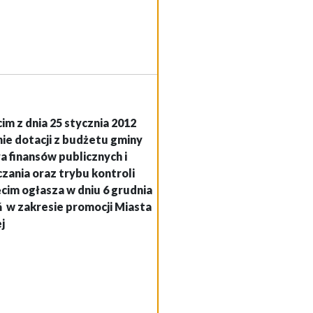
m z dnia 25 stycznia 2012
ie dotacji z budżetu gminy
 finansów publicznych i
czania oraz trybu kontroli
im ogłasza w dniu 6 grudnia
ań
w zakresie promocji Miasta
j