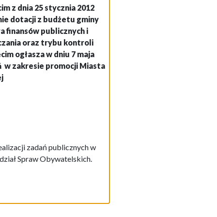
m z dnia 25 stycznia 2012
ie dotacji z budżetu gminy
 finansów publicznych i
czania oraz trybu kontroli
im ogłasza w dniu 7 maja
ań
w zakresie promocji Miasta
j
realizacji zadań publicznych w
dział Spraw Obywatelskich.