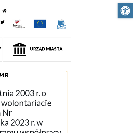
Ot
e
tagram
Twitter
Y
URZĄD MIASTA
4 R
nia 2003 r. o
o wolontariacie
 Nr
ka 2023 r. w
gramu współpracy