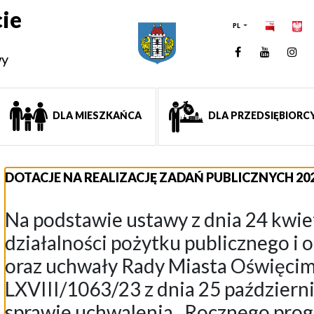
ie
PL
Facebook
YouTUb
Ins
wy
DLA MIESZKAŃCA
DLA PRZEDSIĘBIORC
DOTACJE NA REALIZACJĘ ZADAŃ PUBLICZNYCH 202
Na podstawie ustawy z dnia 24 kwiet
działalności pożytku publicznego i 
oraz uchwały Rady Miasta Oświęcim
LXVIII/1063/23 z dnia 25 październi
sprawie uchwalenia „Rocznego pro