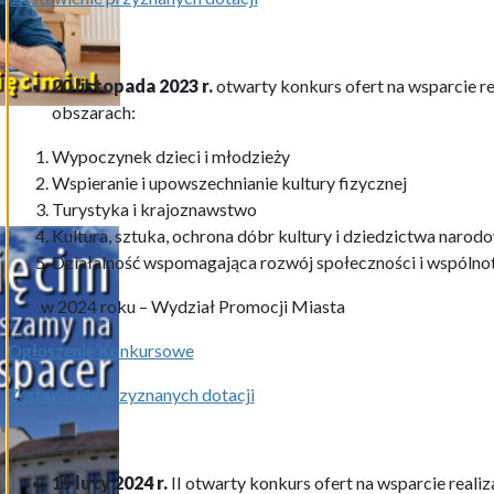
20 listopada 2023 r.
otwarty konkurs ofert na wsparcie re
obszarach:
Wypoczynek dzieci i młodzieży
Wspieranie i upowszechnianie kultury fizycznej
Turystyka i krajoznawstwo
Kultura, sztuka, ochrona dóbr kultury i dziedzictwa naro
Działalność wspomagająca rozwój społeczności i wspólnot
w 2024 roku – Wydział Promocji Miasta
Ogłoszenie Konkursowe
Zestawienie przyznanych dotacji
15 luty 2024 r.
II otwarty konkurs ofert na wsparcie realiz