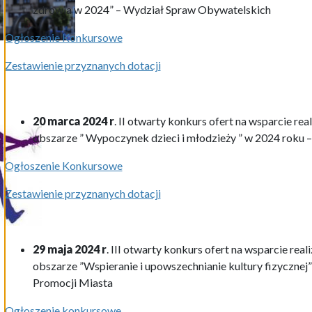
zdrowia w 2024” – Wydział Spraw Obywatelskich
Ogłoszenie Konkursowe
Zestawienie przyznanych dotacji
20 marca 2024 r
. II otwarty konkurs ofert na wsparcie rea
obszarze ” Wypoczynek dzieci i młodzieży ” w 2024 roku 
Ogłoszenie Konkursowe
Zestawienie przyznanych dotacji
29 maja 2024 r
. III otwarty konkurs ofert na wsparcie rea
obszarze ”Wspieranie i upowszechnianie kultury fizycznej
Promocji Miasta
Ogłoszenie konkursowe