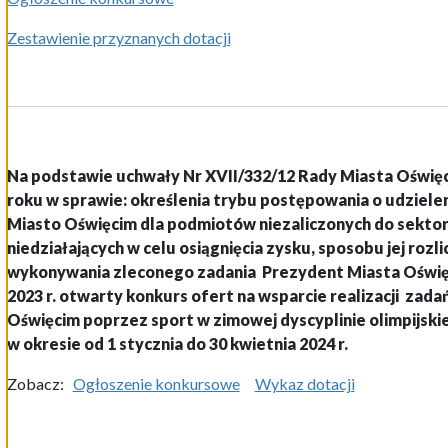
Zestawienie przyznanych dotacji
Na podstawie uchwały Nr XVII/332/12 Rady Miasta Oświęci
roku w sprawie: określenia trybu postępowania o udzielen
Miasto Oświęcim dla podmiotów niezaliczonych do sektora
niedziałających w celu osiągnięcia zysku, sposobu jej rozli
wykonywania zleconego zadania
Prezydent Miasta Oświęc
2023 r.
otwarty konkurs ofert na wsparcie realizacji zad
Oświęcim poprzez sport w zimowej dyscyplinie olimpijskie
w okresie od 1 stycznia do 30 kwietnia 2024 r.
Zobacz:
Ogłoszenie konkursowe
Wykaz dotacji