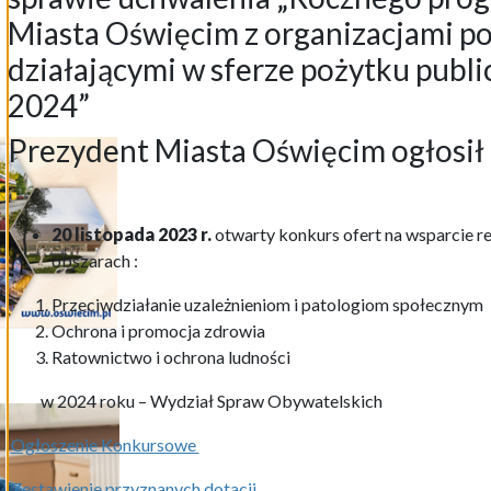
Miasta Oświęcim z organizacjami 
działającymi w sferze pożytku publi
2024”
Prezydent Miasta Oświęcim ogłosił 
20 listopada 2023 r.
otwarty konkurs ofert na wsparcie re
obszarach :
Przeciwdziałanie uzależnieniom i patologiom społecznym
Ochrona i promocja zdrowia
Ratownictwo i ochrona ludności
w 2024 roku – Wydział Spraw Obywatelskich
Ogłoszenie Konkursowe
Zestawienie przyznanych dotacji