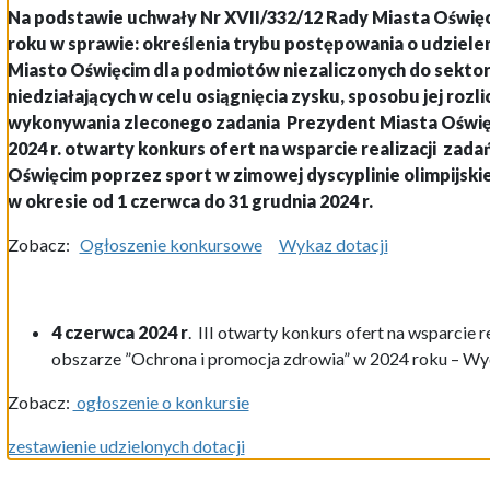
Na podstawie uchwały Nr XVII/332/12 Rady Miasta Oświęci
roku w sprawie: określenia trybu postępowania o udzielen
Miasto Oświęcim dla podmiotów niezaliczonych do sektora
niedziałających w celu osiągnięcia zysku, sposobu jej rozli
wykonywania zleconego zadania
Prezydent Miasta Oświęc
2024 r.
otwarty konkurs ofert na wsparcie realizacji zad
Oświęcim poprzez sport w zimowej dyscyplinie olimpijskie
w okresie od 1 czerwca do 31 grudnia 2024 r.
Zobacz:
Ogłoszenie konkursowe
Wykaz dotacji
4 czerwca 2024 r
. III otwarty konkurs ofert na wsparcie 
obszarze ”Ochrona i promocja zdrowia” w 2024 roku – Wy
Zobacz:
ogłoszenie o konkursie
zestawienie udzielonych dotacji