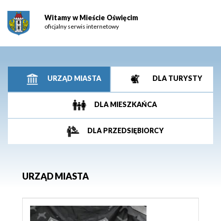
Witamy w Mieście Oświęcim
oficjalny serwis internetowy
URZĄD MIASTA
DLA TURYSTY
DLA MIESZKAŃCA
DLA PRZEDSIĘBIORCY
URZĄD MIASTA