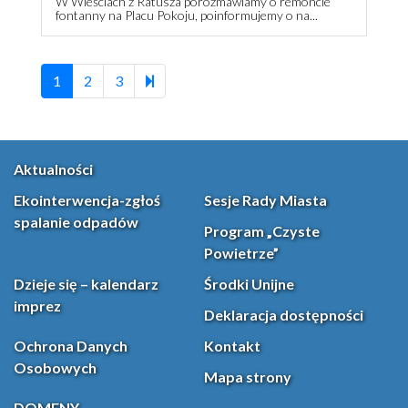
W Wieściach z Ratusza porozmawiamy o remoncie
fontanny na Placu Pokoju, poinformujemy o na...
185
1
2
3
Aktualności
Ekointerwencja-zgłoś
Sesje Rady Miasta
spalanie odpadów
Program „Czyste
Powietrze”
Dzieje się – kalendarz
Środki Unijne
imprez
Deklaracja dostępności
Ochrona Danych
Kontakt
Osobowych
Mapa strony
DOMENY