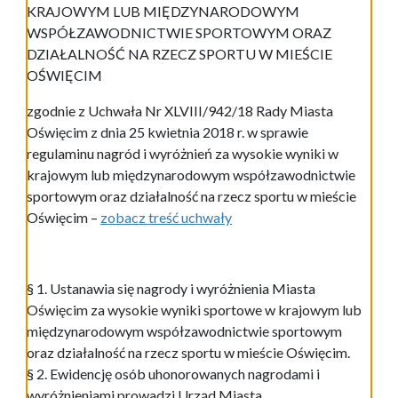
KRAJOWYM LUB MIĘDZYNARODOWYM
WSPÓŁZAWODNICTWIE SPORTOWYM
ORAZ
DZIAŁALNOŚĆ NA RZECZ SPORTU W MIEŚCIE
OŚ
WIĘCIM
zgodnie z Uchwała Nr XLVIII/942/18 Rady Miasta
Oświęcim z dnia 25 kwietnia 2018 r. w sprawie
regulaminu nagród i wyróżnień za wysokie wyniki w
krajowym lub międzynarodowym współzawodnictwie
sportowym oraz działalność na rzecz sportu w mieście
Oświęcim –
zobacz treść uchwały
§ 1. Ustanawia się nagrody i wyróżnienia Miasta
Oświęcim za wysokie wyniki sportowe w krajowym lub
międzynarodowym współzawodnictwie sportowym
oraz działalność na rzecz sportu w mieście Oświęcim.
§ 2. Ewidencję osób uhonorowanych nagrodami i
wyróżnieniami prowadzi Urząd Miasta.