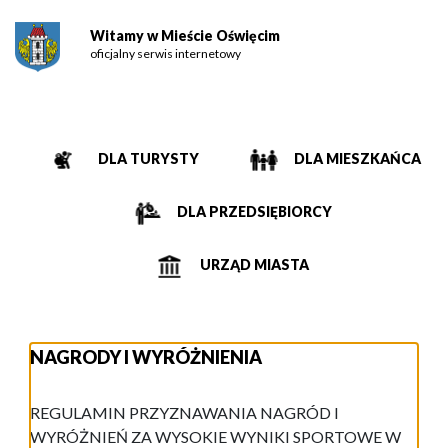
Witamy w Mieście Oświęcim
oficjalny serwis internetowy
DLA TURYSTY
DLA MIESZKAŃCA
DLA PRZEDSIĘBIORCY
URZĄD MIASTA
NAGRODY I WYRÓŻNIENIA
REGULAMIN PRZYZN
AW
ANIA NAGRÓD I
WYRÓŻNIEŃ ZA WYSOKIE WYNIKI SPORTOWE W