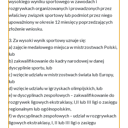
wysokiego wyniku sportowego w zawodach i
rozgrywkach organizowanych i prowadzonych przez
właściwy związek sportowy lub podmiot przez niego
upoważniony w okresie 12 miesięcy poprzedzających
złożenie wniosku.
3. Za wysoki wynik sportowy uznaje się:
a) zajęcie medalowego miejsca w mistrzostwach Polski,
lub
b) zakwalifikowanie do kadry narodowej w danej
dyscyplinie sportu, lub
c) wzięcie udziału w mistrzostwach świata lub Europy,
lub
d) wzięcie udziału w igrzyskach olimpijskich, lub
e) w dyscyplinach zespołowych – zakwalifikowanie do
rozgrywek ligowych ekstraklasy, I,II lub III ligi o zasięgu
regionalnym lub ogólnopolskim,
f) w dyscyplinach zespołowych – udział w rozgrywkach
ligowych ekstraklasy, I, II lub III ligi o zasięgu