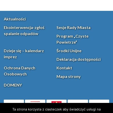
Aktualności
Ekointerwencja-zgłoś
Sesje Rady Miasta
spalanie odpadów
Program „Czyste
Powietrze”
Dzieje się – kalendarz
Środki Unijne
imprez
Deklaracja dostępności
Ochrona Danych
Kontakt
Osobowych
Mapa strony
DOMENY
PL
Facebook
YouT
(otwiera się w nowej karcie)
Ta strona korzysta z ciasteczek aby świadczyć usługi na