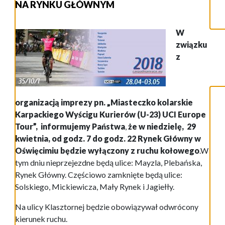
NA RYNKU GŁÓWNYM
W
związku
z
organizacją imprezy pn. „Miasteczko kolarskie
Karpackiego Wyścigu Kurierów (U-23) UCI Europe
Tour”, informujemy Państwa
,
że w niedzielę, 29
kwietnia, od godz. 7 do godz. 22 Rynek Główny w
Oświęcimiu będzie wyłączony z ruchu kołowego
.W
tym dniu nieprzejezdne będą ulice: Mayzla, Plebańska,
Rynek Główny. Częściowo zamknięte będą ulice:
Solskiego, Mickiewicza, Mały Rynek i Jagiełły.
Na ulicy Klasztornej będzie obowiązywał odwrócony
kierunek ruchu.