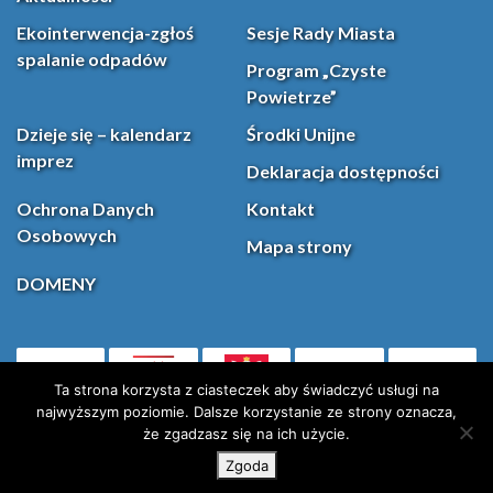
Ekointerwencja-zgłoś
Sesje Rady Miasta
spalanie odpadów
Program „Czyste
Powietrze”
Dzieje się – kalendarz
Środki Unijne
imprez
Deklaracja dostępności
Ochrona Danych
Kontakt
Osobowych
Mapa strony
DOMENY
PL
Facebook
YouT
(otwiera się w nowej karcie)
Ta strona korzysta z ciasteczek aby świadczyć usługi na
najwyższym poziomie. Dalsze korzystanie ze strony oznacza,
że zgadzasz się na ich użycie.
Instagram
X (Twitter)
Zgoda