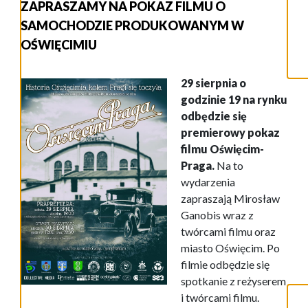
ZAPRASZAMY NA POKAZ FILMU O
SAMOCHODZIE PRODUKOWANYM W
OŚWIĘCIMIU
29 sierpnia o
godzinie 19 na rynku
odbędzie się
premierowy pokaz
filmu Oświęcim-
Praga.
Na to
wydarzenia
zapraszają Mirosław
Ganobis wraz z
twórcami filmu oraz
miasto Oświęcim. Po
filmie odbędzie się
spotkanie z reżyserem
i twórcami filmu.