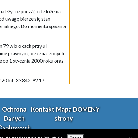
należy rozpocząć od złożenia
d uwagę bierze się stan
arialnego. Do momentu spisania
79 w blokach przy ul.
anie prawnym, przeznaczonych
 po 1 stycznia 2000 roku oraz
 20 lub 33 842 92 17.
Ochrona
Kontakt
Mapa
DOMENY
Wyb
Danych
strony
pos
Osobowych