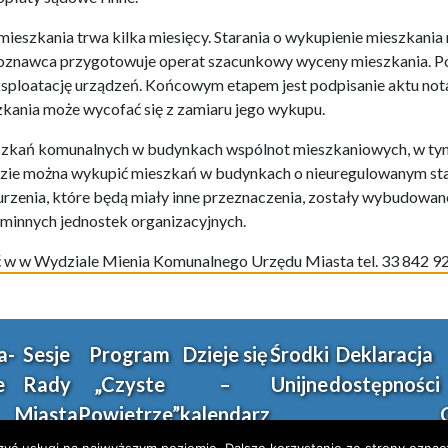
eszkania trwa kilka miesięcy. Starania o wykupienie mieszkania 
zoznawca przygotowuje operat szacunkowy wyceny mieszkania. Po
ksploatację urządzeń. Końcowym etapem jest podpisanie aktu not
kania może wycofać się z zamiaru jego wykupu.
szkań komunalnych w budynkach wspólnot mieszkaniowych, w tym 
dzie można wykupić mieszkań w budynkach o nieuregulowanym st
rzenia, które będą miały inne przeznaczenia, zostały wybudowane
minnych jednostek organizacyjnych.
 w w Wydziale Mienia Komunalnego Urzędu Miasta tel. 33 842 92
a-
Sesje
Program
Dzieje się
Środki
Deklaracja
e
Rady
„Czyste
–
Unijne
dostępności
Miasta
Powietrze”
kalendarz
imprez