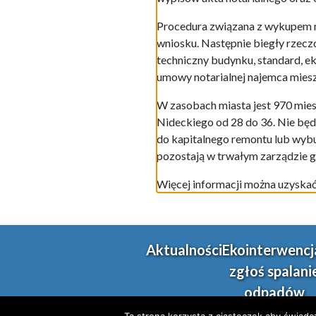
Procedura związana z wykupem mi
wniosku. Następnie biegły rzec
techniczny budynku, standard, e
umowy notarialnej najemca miesz
W zasobach miasta jest 970 mie
Nideckiego od 28 do 36. Nie bę
do kapitalnego remontu lub wybu
pozostają w trwałym zarządzie g
Więcej informacji można uzyskać
Aktualności
Ekointerwencj
zgłoś spalani
odpadów