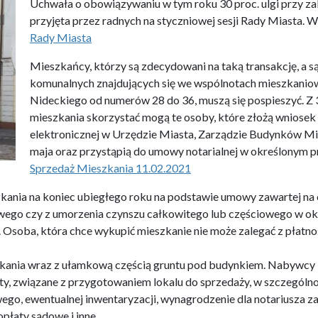
Uchwała o obowiązywaniu w tym roku 30 proc. ulgi przy za
przyjęta przez radnych na styczniowej sesji Rady Miasta. W
Rady Miasta
Mieszkańcy, którzy są zdecydowani na taką transakcję, a 
komunalnych znajdujących się we wspólnotach mieszkaniowy
Nideckiego od numerów 28 do 36, muszą się pospieszyć. Z 3
mieszkania skorzystać mogą te osoby, które złożą wniosek
elektronicznej w Urzędzie Miasta, Zarządzie Budynków Mie
maja oraz przystąpią do umowy notarialnej w określonym p
Sprzedaż Mieszkania 11.02.2021
ania na koniec ubiegłego roku na podstawie umowy zawartej na c
wego czy z umorzenia czynszu całkowitego lub częściowego w ok
 Osoba, która chce wykupić mieszkanie nie może zalegać z płatno
ania wraz z ułamkową częścią gruntu pod budynkiem. Nabywcy l
, związane z przygotowaniem lokalu do sprzedaży, w szczególno
go, ewentualnej inwentaryzacji, wynagrodzenie dla notariusza za 
płaty sądowe i inne.