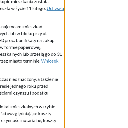
kupie mieszkania została
eszła w życie 11 lutego.
Uchwała
są najemcami mieszkań
ch lub w bloku przy ul.
0 proc. bonifikaty na zakup
 w formie papierowej,
szkalnych lub prześlą go do 31
rzez miasto terminie.
Wniosek
zas nieoznaczony, a także nie
resie jednego roku przed
ściami czynszu i podatku
okali mieszkalnych w trybie
ści uwzględniające koszty
czynności notarialne, koszty