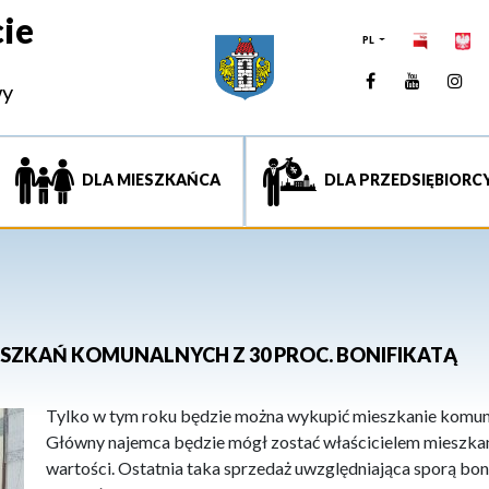
ie
PL
Facebook
YouTUb
Ins
wy
DLA MIESZKAŃCA
DLA PRZEDSIĘBIORC
ESZKAŃ KOMUNALNYCH Z 30 PROC. BONIFIKATĄ
Tylko w tym roku będzie można wykupić mieszkanie komunal
Główny najemca będzie mógł zostać właścicielem mieszkani
wartości. Ostatnia taka sprzedaż uwzględniająca sporą bon