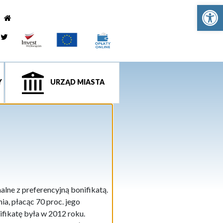
Ot
e
tagram
Twitter
Y
URZĄD MIASTA
ne z preferencyjną bonifikatą.
a, płacąc 70 proc. jego
ifikatę była w 2012 roku.