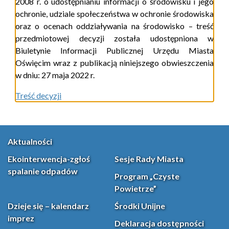
2008 r. o udostępnianiu informacji o środowisku i jego
ochronie, udziale społeczeństwa w ochronie środowiska
oraz o ocenach oddziaływania na środowisko
– treść
przedmiotowej decyzji została udostępniona w
Biuletynie Informacji Publicznej Urzędu Miasta
Oświęcim wraz z publikacją niniejszego obwieszczenia
w dniu: 27 maja 2022 r.
Treść decyzji
Aktualności
Ekointerwencja-zgłoś
Sesje Rady Miasta
spalanie odpadów
Program „Czyste
Powietrze”
Dzieje się – kalendarz
Środki Unijne
imprez
Deklaracja dostępności