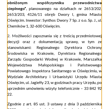
obniżonym współczynniku przewodnictwa
cieplnego”
, planowanego na działkach nr 2653/202,
2653/203, 4126/11 obręb Dwory I
, gmina Miasto
Oświęcim.
Inwestor: Synthos Dwory 7 Sp. z o.o. Sp. J., ul.
Chemików 1, 32-600 Oświęcim.
2. M
ożliwości zapoznania się z treścią przedmiotowej
decyzji oraz z dokumentacją sprawy, w tym ze
stanowiskami: Regionalnego Dyrektora Ochrony
Środowiska w Krakowie, Dyrektora Regionalnego
Zarządu Gospodarki Wodnej w Krakowie, Marszałka
Województwa Małopolskiego i Państwowego
Powiatowego Inspektora Sanitarnego w Oświęcimiu, w
Wydziale Architektury i Urbanistyki Urzędu Miasta
Oświęcim, ul. Jagiełły 23, w godzinach pracy Urzędu, po
uprzednim umówieniu wizyty telefonicznie – 33 842 92
22.
Zgodnie z art. 85 ust. 3
ustawy z dnia 3 października