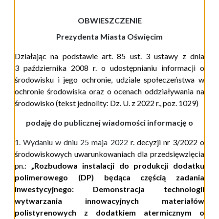
OBWIESZCZENIE
Prezydenta Miasta Oświęcim
Działając na podstawie art. 85 ust. 3 ustawy z dnia
3 października 2008 r. o udostępnianiu informacji o
środowisku i jego ochronie, udziale społeczeństwa w
ochronie środowiska oraz o ocenach oddziaływania na
środowisko
(tekst jednolity: Dz. U. z 2022 r., poz. 1029)
podaję do publicznej wiadomości informację o
1. W
ydaniu w dniu 25 maja 2022
r. decyzji nr 3/2022 o
środowiskowych uwarunkowaniach dla
przedsięwzięcia
pn.:
„R
ozbudowa instalacji do produkcji dodatku
polimerowego (DP) b
ędąca częścią zadania
inwestycyjnego:
Demonstracja technologii
wytwarzania innowacyjnych materiałów
polistyrenowych z dodatkiem atermicznym o