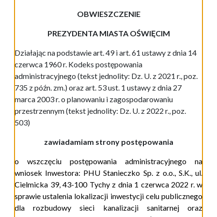
OBWIESZCZENIE
PREZYDENTA MIASTA OŚWIĘCIM
Działając na podstawie art. 49 i art. 61 ustawy z dnia 14
czerwca 1960 r. Kodeks postępowania
administracyjnego (tekst jednolity: Dz. U. z 2021 r., poz.
735 z późn. zm.) oraz art. 53 ust. 1 ustawy z dnia 27
marca 2003 r. o planowaniu i zagospodarowaniu
przestrzennym (tekst jednolity: Dz. U. z 2022 r., poz.
503)
zawiadamiam strony postępowania
o wszczęciu postępowania administracyjnego na
wniosek
Inwestora: PHU Stanieczko Sp. z o.o., S.K., ul.
Cielmicka 39, 43-100 Tychy z dnia
1 czerwca 2022 r. w
sprawie ustalenia lokalizacji inwestycji celu publicznego
dla rozbudowy sieci kanalizacji sanitarnej oraz