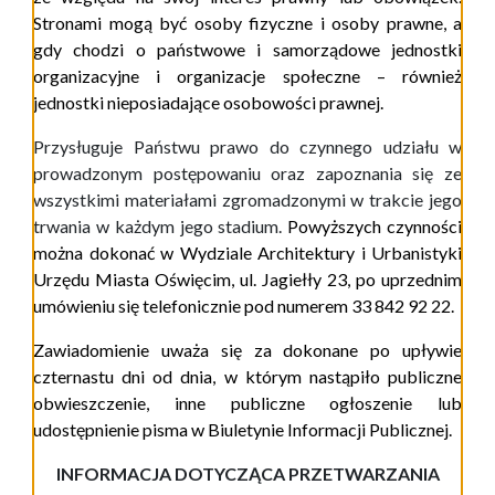
Stronami mogą być osoby fizyczne i osoby prawne, a
gdy chodzi o państwowe i samorządowe jednostki
organizacyjne i organizacje społeczne – również
jednostki nieposiadające osobowości prawnej.
Przysługuje Państwu prawo do czynnego udziału w
prowadzonym postępowaniu oraz zapoznania się ze
wszystkimi materiałami zgromadzonymi w trakcie jego
trwania w każdym jego stadium.
Powyższych czynności
można dokonać w Wydziale Architektury i Urbanistyki
Urzędu Miasta Oświęcim, ul. Jagiełły 23, po uprzednim
umówieniu się telefonicznie pod numerem 33 842 92 22
.
Zawiadomienie uważa się za dokonane po upływie
czternastu dni od dnia, w którym nastąpiło publiczne
obwieszczenie, inne publiczne ogłoszenie lub
udostępnienie pisma w Biuletynie Informacji Publicznej.
INFORMACJA
DOTYCZĄCA PRZETWARZANIA