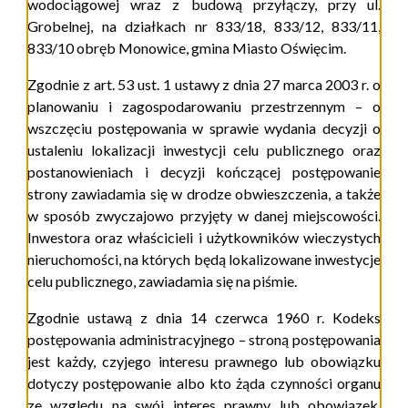
wodociągowej wraz z budową przyłączy, przy ul.
Grobelnej, na działkach nr 833/18, 833/12, 833/11,
833/10 obręb Monowice, gmina Miasto Oświęcim.
Zgodnie z art. 53 ust. 1 ustawy z dnia 27 marca 2003 r. o
planowaniu i zagospodarowaniu przestrzennym – o
wszczęciu postępowania w sprawie wydania decyzji o
ustaleniu lokalizacji inwestycji celu publicznego oraz
postanowieniach i decyzji kończącej postępowanie
strony zawiadamia się w drodze obwieszczenia, a także
w sposób zwyczajowo przyjęty w danej miejscowości.
Inwestora oraz właścicieli i użytkowników wieczystych
nieruchomości, na których będą lokalizowane inwestycje
celu publicznego, zawiadamia się na piśmie.
Zgodnie ustawą
z dnia 14 czerwca 1960 r. Kodeks
postępowania administracyjnego – s
troną postępowania
jest każdy, czyjego interesu prawnego lub obowiązku
dotyczy postępowanie albo kto żąda czynności organu
ze względu na swój interes prawny lub obowiązek.