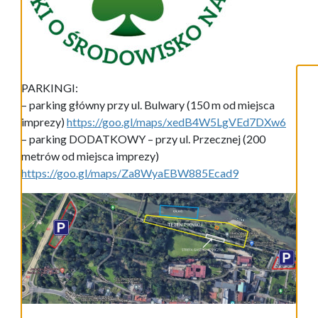
PARKINGI:
– parking główny przy ul. Bulwary (150 m od miejsca
imprezy)
https://goo.gl/maps/xedB4W5LgVEd7DXw6
– parking DODATKOWY – przy ul. Przecznej (200
metrów od miejsca imprezy)
https://goo.gl/maps/Za8WyaEBW885Ecad9