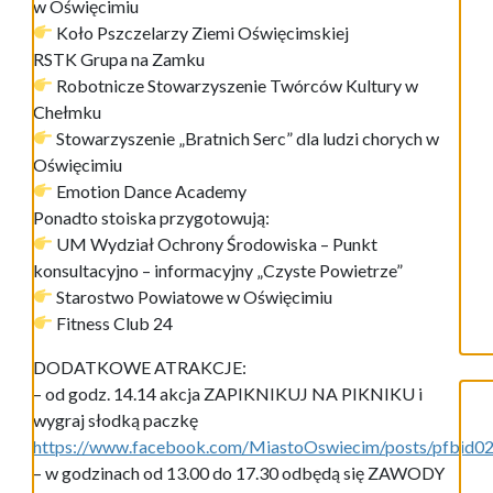
w Oświęcimiu
Koło Pszczelarzy Ziemi Oświęcimskiej
RSTK Grupa na Zamku
Robotnicze Stowarzyszenie Twórców Kultury w
Chełmku
Stowarzyszenie „Bratnich Serc” dla ludzi chorych w
Oświęcimiu
Emotion Dance Academy
Ponadto stoiska przygotowują:
UM Wydział Ochrony Środowiska – Punkt
konsultacyjno – informacyjny „Czyste Powietrze”
Starostwo Powiatowe w Oświęcimiu
Fitness Club 24
DODATKOWE ATRAKCJE:
– od godz. 14.14 akcja ZAPIKNIKUJ NA PIKNIKU i
wygraj słodką paczkę
https://www.facebook.com/MiastoOswiecim/posts/pfbi
– w godzinach od 13.00 do 17.30 odbędą się ZAWODY