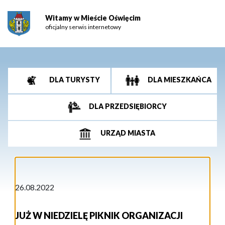
Witamy w Mieście Oświęcim
oficjalny serwis internetowy
DLA TURYSTY
DLA MIESZKAŃCA
DLA PRZEDSIĘBIORCY
URZĄD MIASTA
26.08.2022
JUŻ W NIEDZIELĘ PIKNIK ORGANIZACJI