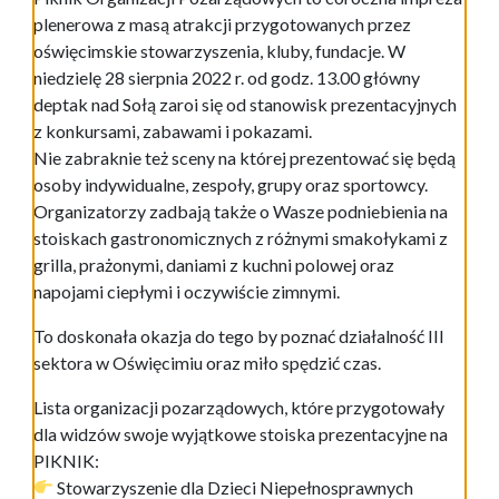
plenerowa z masą atrakcji przygotowanych przez
oświęcimskie stowarzyszenia, kluby, fundacje. W
niedzielę 28 sierpnia 2022 r. od godz. 13.00 główny
deptak nad Sołą zaroi się od stanowisk prezentacyjnych
z konkursami, zabawami i pokazami.
Nie zabraknie też sceny na której prezentować się będą
osoby indywidualne, zespoły, grupy oraz sportowcy.
Organizatorzy zadbają także o Wasze podniebienia na
stoiskach gastronomicznych z różnymi smakołykami z
grilla, prażonymi, daniami z kuchni polowej oraz
napojami ciepłymi i oczywiście zimnymi.
To doskonała okazja do tego by poznać działalność III
sektora w Oświęcimiu oraz miło spędzić czas.
Lista organizacji pozarządowych, które przygotowały
dla widzów swoje wyjątkowe stoiska prezentacyjne na
PIKNIK:
Stowarzyszenie dla Dzieci Niepełnosprawnych