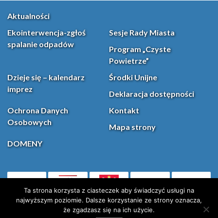
Aktualności
Ekointerwencja-zgłoś
Sesje Rady Miasta
spalanie odpadów
Program „Czyste
Powietrze”
Dzieje się – kalendarz
Środki Unijne
imprez
Deklaracja dostępności
Ochrona Danych
Kontakt
Osobowych
Mapa strony
DOMENY
PL
Facebook
YouT
(otwiera się w nowej karcie)
Ta strona korzysta z ciasteczek aby świadczyć usługi na
najwyższym poziomie. Dalsze korzystanie ze strony oznacza,
że zgadzasz się na ich użycie.