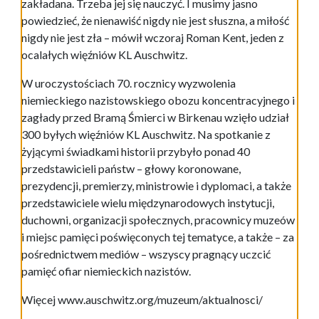
zakładana. Trzeba jej się nauczyć. I musimy jasno
powiedzieć, że nienawiść nigdy nie jest słuszna, a miłość
nigdy nie jest zła – mówił wczoraj Roman Kent, jeden z
ocalałych więźniów KL Auschwitz.
W uroczystościach 70. rocznicy wyzwolenia
niemieckiego nazistowskiego obozu koncentracyjnego i
zagłady przed Bramą Śmierci w Birkenau wzięło udział
300 byłych więźniów KL Auschwitz. Na spotkanie z
żyjącymi świadkami historii przybyło ponad 40
przedstawicieli państw – głowy koronowane,
prezydencji, premierzy, ministrowie i dyplomaci, a także
przedstawiciele wielu międzynarodowych instytucji,
duchowni, organizacji społecznych, pracownicy muzeów
i miejsc pamięci poświęconych tej tematyce, a także – za
pośrednictwem mediów – wszyscy pragnący uczcić
pamięć ofiar niemieckich nazistów.
Więcej www.auschwitz.org/muzeum/aktualnosci/