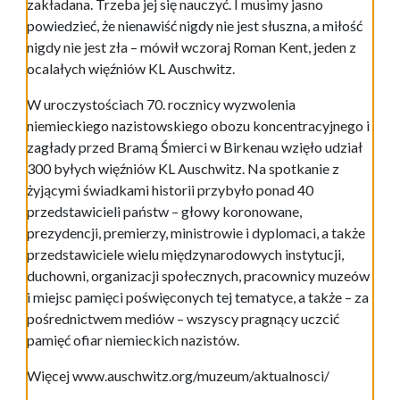
zakładana. Trzeba jej się nauczyć. I musimy jasno
powiedzieć, że nienawiść nigdy nie jest słuszna, a miłość
nigdy nie jest zła – mówił wczoraj Roman Kent, jeden z
ocalałych więźniów KL Auschwitz.
W uroczystościach 70. rocznicy wyzwolenia
niemieckiego nazistowskiego obozu koncentracyjnego i
zagłady przed Bramą Śmierci w Birkenau wzięło udział
300 byłych więźniów KL Auschwitz. Na spotkanie z
żyjącymi świadkami historii przybyło ponad 40
przedstawicieli państw – głowy koronowane,
prezydencji, premierzy, ministrowie i dyplomaci, a także
przedstawiciele wielu międzynarodowych instytucji,
duchowni, organizacji społecznych, pracownicy muzeów
i miejsc pamięci poświęconych tej tematyce, a także – za
pośrednictwem mediów – wszyscy pragnący uczcić
pamięć ofiar niemieckich nazistów.
Więcej www.auschwitz.org/muzeum/aktualnosci/