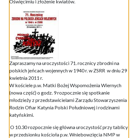
Oświęcimiu i złożenie kwiatów.
Zapraszamy na uroczystości 71. rocznicy zbrodni na
polskich jeńcach wojennych w 1940 r. w ZSRR w dniu 29
kwietnia 2011 r.
W kościele p.w. Matki Bożej Wspomożenia Wiernych
(nowa część) o godz. 9 rozpocznie się spotkanie
młodzieży z przedstawicielami Zarządu Stowarzyszenia
Rodzin Ofiar Katynia Polski Południowej i rodzinami
katyńskimi.
O 10.30 rozpocznie się główna uroczystość przy tablicy
w przedsionku kościoła p.w. Wniebowzięcia NMP w