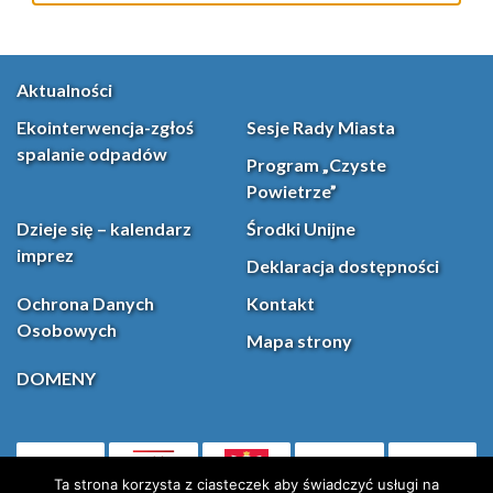
Aktualności
Ekointerwencja-zgłoś
Sesje Rady Miasta
spalanie odpadów
Program „Czyste
Powietrze”
Dzieje się – kalendarz
Środki Unijne
imprez
Deklaracja dostępności
Ochrona Danych
Kontakt
Osobowych
Mapa strony
DOMENY
PL
Facebook
YouT
(otwiera się w nowej karcie)
Ta strona korzysta z ciasteczek aby świadczyć usługi na