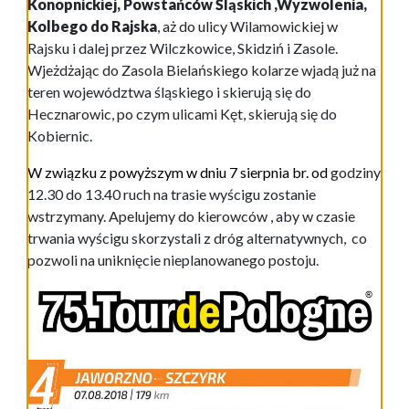
Konopnickiej, Powstańców Śląskich ,Wyzwolenia,
Kolbego do Rajska
, aż do ulicy Wilamowickiej w
Rajsku i dalej przez Wilczkowice, Skidziń i Zasole.
Wjeżdżając do Zasola Bielańskiego kolarze wjadą już na
teren województwa śląskiego i skierują się do
Hecznarowic, po czym ulicami Kęt, skierują się do
Kobiernic.
W związku z powyższym w dniu 7 sierpnia br. od
godziny
12.30 do 13.40 ruch na trasie wyścigu zostanie
wstrzymany. Apelujemy do kierowców , aby w czasie
trwania wyścigu skorzystali z dróg alternatywnych, co
pozwoli na uniknięcie nieplanowanego postoju.