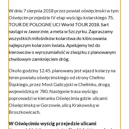
W dniu 7 sierpnia 2018 przez powiat oświęcimski w tym
Oświęcim przejedzie IV etap wyścigu kolarskiego
75.
TOUR DE POLOGNE UCI World TOUR 2018. Sart
nastąpi w Jaworznie, a meta w Szczyrku. Zapraszamy
wszystkich miłośników kolarstwa do kibicowania
najlepszym kolarzom świata. Apelujemy też do
kierowców o wyrozumiałość w ziwązku z planowanym
chwilowym zamknięciem dróg.
Około godziny 12.45. planowany jest wjazd kolarzy na
teren powiatu oświęcimskiego od strony Chełmu
Śląskiego, przez Most Galicyjski w Chełmku, drogą
wojewódzką nr 780. Następnie trasa wyścigu
poprowadzi w kierunku Oświęcimia gdzie ulicami:
Oświęcimską w Gorzowie, ulicą Krakowską w
Broszkowicach.
W Oświęcimiu wyścig przejedzie ulicami