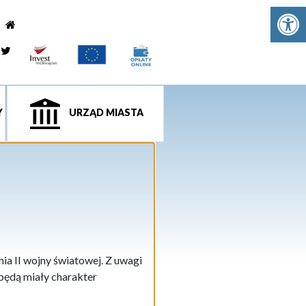
Ot
e
tagram
Twitter
Y
URZĄD MIASTA
ia II wojny światowej. Z uwagi
będą miały charakter