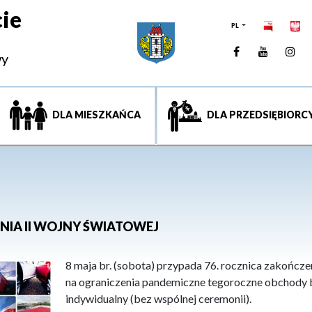
ie
PL
Facebook
YouTUb
Ins
wy
DLA MIESZKAŃCA
DLA PRZEDSIĘBIORC
NIA II WOJNY ŚWIATOWEJ
8 maja br. (sobota) przypada 76. rocznica zakończen
na ograniczenia pandemiczne tegoroczne obchody 
indywidualny (bez wspólnej ceremonii).