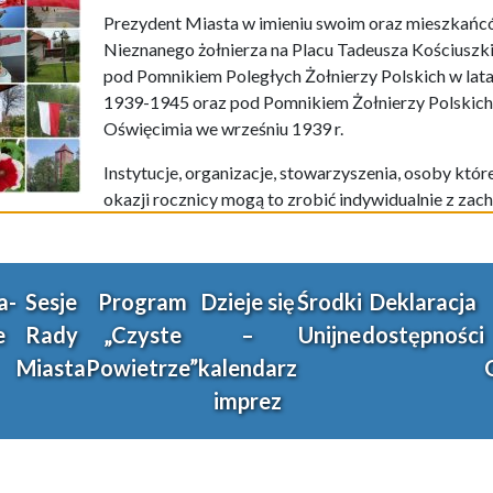
Prezydent Miasta w imieniu swoim oraz mieszkańcó
Nieznanego żołnierza na Placu Tadeusza Kościuszk
pod Pomnikiem Poległych Żołnierzy Polskich w la
1939-1945 oraz pod Pomnikiem Żołnierzy Polskich
Oświęcimia we wrześniu 1939 r.
Instytucje, organizacje, stowarzyszenia, osoby któr
okazji rocznicy mogą to zrobić indywidualnie z zac
a-
Sesje
Program
Dzieje się
Środki
Deklaracja
e
Rady
„Czyste
–
Unijne
dostępności
Miasta
Powietrze”
kalendarz
imprez