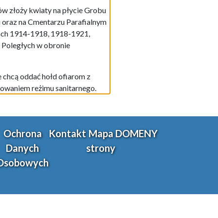
w złoży kwiaty na płycie Grobu
i oraz na Cmentarzu Parafialnym
tach 1914-1918, 1918-1921,
 Poległych w obronie
e chcą oddać hołd ofiarom z
howaniem reżimu sanitarnego.
Ochrona
Kontakt
Mapa
DOMENY
Danych
strony
Osobowych