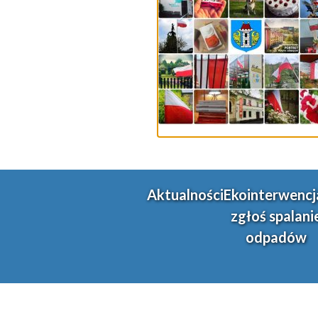
Aktualności
Ekointerwencj
zgłoś spalani
odpadów