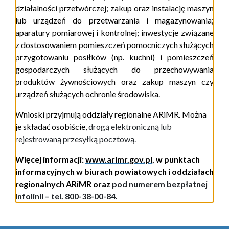
działalności przetwórczej; zakup oraz instalację maszyn
lub urządzeń do przetwarzania i magazynowania;
aparatury pomiarowej i kontrolnej; inwestycje związane
z dostosowaniem pomieszczeń pomocniczych służących
przygotowaniu posiłków (np. kuchni) i pomieszczeń
gospodarczych służących do przechowywania
produktów żywnościowych oraz zakup maszyn czy
urządzeń służących ochronie środowiska.
Wnioski przyjmują oddziały regionalne ARiMR. Można
je składać osobiście,
drogą elektroniczną lub
rejestrowaną przesyłką pocztową.
Więcej informacji:
www.arimr.gov.pl
,
w punktach
informacyjnych w biurach powiatowych i oddziałach
regionalnych ARiMR oraz
pod numerem bezpłatnej
infolinii – tel. 800-38-00-84.