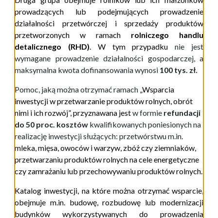
prowadzących lub podejmujących prowadzenie
działalności przetwórczej i sprzedaży produktów
przetworzonych w ramach
rolniczego handlu
detalicznego (RHD)
. W tym przypadku
nie jest
wymagane prowadzenie działalności gospodarczej, a
maksymalna kwota dofinansowania wynosi
100 tys. zł.
Pomoc, jaką można otrzymać ramach
„Wsparcia
inwestycji w przetwarzanie produktów rolnych, obrót
nimi i ich rozwój”, przyznawana jest
w formie
refundacji
do 50 proc. kosztów
kwalifikowanych poniesionych na
realizację inwestycji służących: przetwórstwu m.in.
mleka, mięsa, owoców i warzyw, zbóż czy ziemniaków,
przetwarzaniu produktów rolnych na cele energetyczne
czy zamrażaniu lub przechowywaniu produktów rolnych.
Katalog inwestycji, na które można otrzymać wsparcie,
obejmuje m.in. budowę, rozbudowę lub modernizacji
budynków wykorzystywanych do prowadzenia