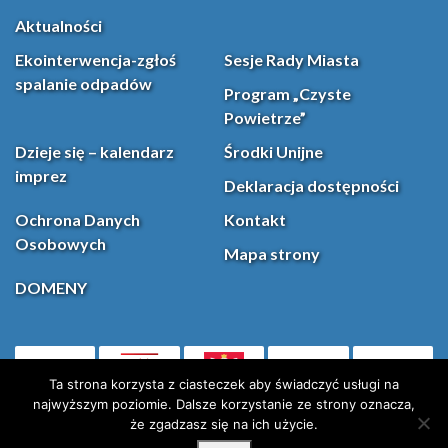
Aktualności
Ekointerwencja-zgłoś
Sesje Rady Miasta
spalanie odpadów
Program „Czyste
Powietrze”
Dzieje się – kalendarz
Środki Unijne
imprez
Deklaracja dostępności
Ochrona Danych
Kontakt
Osobowych
Mapa strony
DOMENY
PL
Facebook
YouT
(otwiera się w nowej karcie)
Ta strona korzysta z ciasteczek aby świadczyć usługi na
najwyższym poziomie. Dalsze korzystanie ze strony oznacza,
że zgadzasz się na ich użycie.