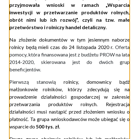
przyjmowała wnioski w ramach „Wsparcia
inwestycji w przetwarzanie produktów rolnych,
obrót nimi lub ich rozwój”, czyli na tzw. małe
przetwórstwo i rolniczy handel detaliczny.
Na złożenie dokumentów w tym jesiennym naborze
rolnicy będą mieli czas do 24 listopada 2020 r.
Oferta
pomocy, która finansowana jest z budżetu PROW na lata
2014-2020, skierowana jest do dwóch grup
beneficjentów.
Pierwszą stanowią
rolnicy, domownicy bądź
małżonkowie rolników, którzy zdecydują się na
prowadzenie działalności gospodarczej w zakresie
przetwarzania produktów rolnych. Rejestracja
działalności musi nastąpić przed złożeniem wniosku o
płatność. Ta grupa wnioskodawców może ubiegać się o
wsparcie do
500 tys. zł.
Druga grupa obejmuje rolników lub ich małżonków