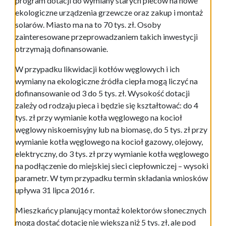
program dotacji do wymiany starych pieców na nowe
ekologiczne urządzenia grzewcze oraz zakup i montaż
solarów. Miasto ma na to 70 tys. zł. Osoby
zainteresowane przeprowadzaniem takich inwestycji
otrzymają dofinansowanie.
W przypadku likwidacji kotłów węglowych i ich
wymiany na ekologiczne źródła ciepła mogą liczyć na
dofinansowanie od 3 do 5 tys. zł. Wysokość dotacji
zależy od rodzaju pieca i będzie się kształtować: do 4
tys. zł przy wymianie kotła węglowego na kocioł
węglowy niskoemisyjny lub na biomasę, do 5 tys. zł przy
wymianie kotła węglowego na kocioł gazowy, olejowy,
elektryczny, do 3 tys. zł przy wymianie kotła węglowego
na podłączenie do miejskiej sieci ciepłowniczej – wysoki
parametr. W tym przypadku termin składania wniosków
upływa 31 lipca 2016 r.
Mieszkańcy planujący montaż kolektorów słonecznych
mogą dostać dotację nie większą niż 5 tys. zł, ale pod