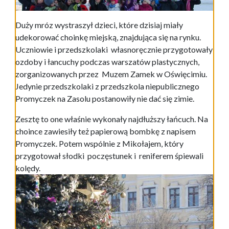
Duży mróz wystraszył dzieci, które dzisiaj miały
udekorować choinkę miejską, znajdująca się na rynku.
Uczniowie i przedszkolaki własnoręcznie przygotowały
ozdoby i łancuchy podczas warszatów plastycznych,
zorganizowanych przez Muzem Zamek w Oświęcimiu.
Jedynie przedszkolaki z przedszkola niepublicznego
Promyczek na Zasolu postanowiły nie dać się zimie.
Zesztę to one właśnie wykonały najdłuższy łańcuch. Na
choince zawiesiły też papierową bombkę z napisem
Promyczek. Potem wspólnie z Mikołajem, który
przygotował słodki poczęstunek i reniferem śpiewali
kolędy.