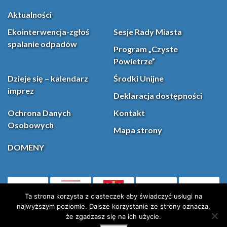
Aktualności
Ekointerwencja-zgłoś
Sesje Rady Miasta
spalanie odpadów
Program „Czyste
Powietrze”
Dzieje się – kalendarz
Środki Unijne
imprez
Deklaracja dostępności
Ochrona Danych
Kontakt
Osobowych
Mapa strony
DOMENY
PL
Facebook
YouT
(otwiera się w nowej karcie)
Ta strona korzysta z ciasteczek aby świadczyć usługi na
najwyższym poziomie. Dalsze korzystanie ze strony oznacza,
że zgadzasz się na ich użycie.