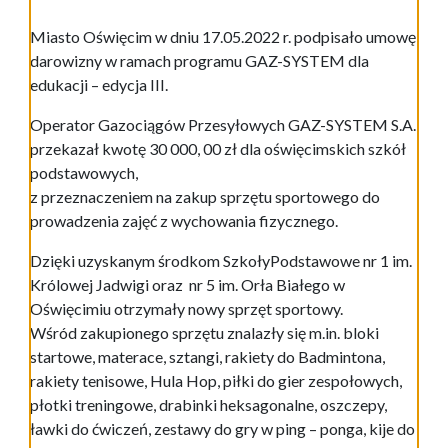
Miasto Oświęcim w dniu 17.05.2022 r. podpisało umowę
darowizny w ramach programu GAZ-SYSTEM dla
edukacji – edycja III.
Operator Gazociągów Przesyłowych GAZ-SYSTEM S.A.
przekazał kwotę 30 000, 00 zł dla oświęcimskich szkół
podstawowych,
z przeznaczeniem na zakup sprzętu sportowego do
prowadzenia zajęć z wychowania fizycznego.
Dzięki uzyskanym środkom SzkołyPodstawowe nr 1 im.
Królowej Jadwigi oraz nr 5 im. Orła Białego w
Oświęcimiu otrzymały nowy sprzęt sportowy.
Wśród zakupionego sprzętu znalazły się m.in. bloki
startowe, materace, sztangi, rakiety do Badmintona,
rakiety tenisowe, Hula Hop, piłki do gier zespołowych,
płotki treningowe, drabinki heksagonalne, oszczepy,
ławki do ćwiczeń, zestawy do gry w ping – ponga, kije do