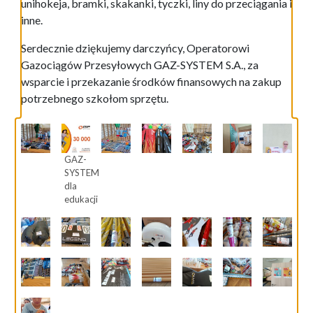
unihokeja, bramki, skakanki, tyczki, liny do przeciągania i
inne.
Serdecznie dziękujemy darczyńcy, Operatorowi
Gazociągów Przesyłowych GAZ-SYSTEM S.A., za
wsparcie i przekazanie środków finansowych na zakup
potrzebnego szkołom sprzętu.
GAZ-
SYSTEM
dla
edukacji