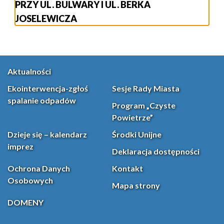
PRZY UL. BULWARY I UL. BERKA
JOSELEWICZA
Aktualności
Ekointerwencja-zgłoś
Sesje Rady Miasta
spalanie odpadów
Program „Czyste
Powietrze”
Dzieje się – kalendarz
Środki Unijne
imprez
Deklaracja dostępności
Ochrona Danych
Kontakt
Osobowych
Mapa strony
DOMENY