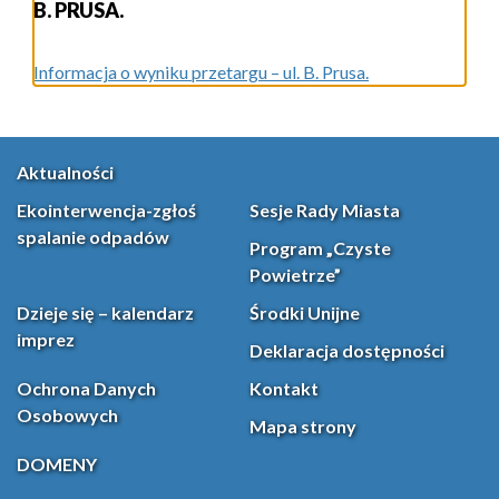
B. PRUSA.
Informacja o wyniku przetargu – ul. B. Prusa.
Aktualności
Ekointerwencja-zgłoś
Sesje Rady Miasta
spalanie odpadów
Program „Czyste
Powietrze”
Dzieje się – kalendarz
Środki Unijne
imprez
Deklaracja dostępności
Ochrona Danych
Kontakt
Osobowych
Mapa strony
DOMENY