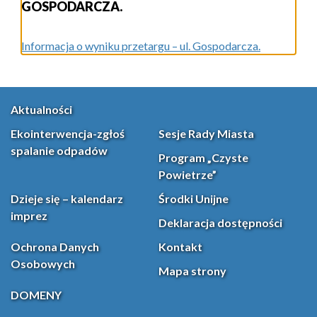
GOSPODARCZA.
Informacja o wyniku przetargu – ul. Gospodarcza.
Aktualności
Ekointerwencja-zgłoś
Sesje Rady Miasta
spalanie odpadów
Program „Czyste
Powietrze”
Dzieje się – kalendarz
Środki Unijne
imprez
Deklaracja dostępności
Ochrona Danych
Kontakt
Osobowych
Mapa strony
DOMENY