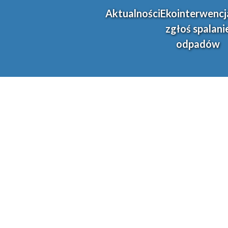
Aktualności
Ekointerwencj
zgłoś spalani
odpadów