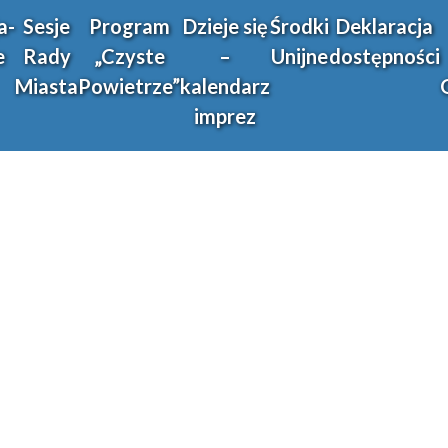
a-
Sesje
Program
Dzieje się
Środki
Deklaracja
e
Rady
„Czyste
–
Unijne
dostępności
Miasta
Powietrze”
kalendarz
imprez