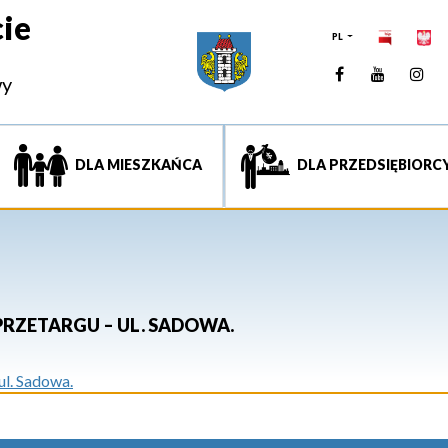
ie
PL
Facebook
YouTUb
Ins
wy
DLA MIESZKAŃCA
DLA PRZEDSIĘBIORC
RZETARGU – UL. SADOWA.
ul. Sadowa.