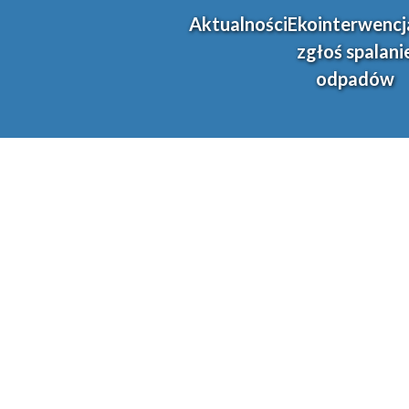
Aktualności
Ekointerwencj
zgłoś spalani
odpadów