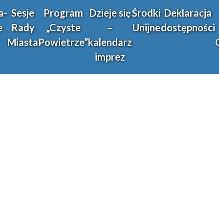
a-
Sesje
Program
Dzieje się
Środki
Deklaracja
e
Rady
„Czyste
–
Unijne
dostępności
Miasta
Powietrze”
kalendarz
imprez