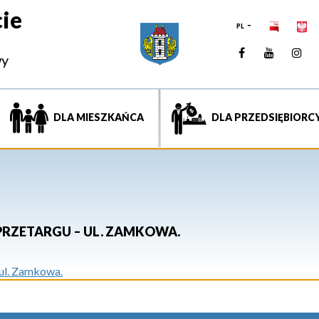
ie
PL
Facebook
YouTUb
Ins
wy
DLA MIESZKAŃCA
DLA PRZEDSIĘBIORC
PRZETARGU – UL. ZAMKOWA.
 ul. Zamkowa.