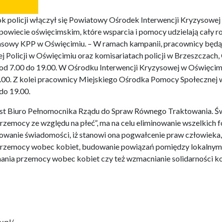
ok policji włączył się Powiatowy Ośrodek Interwencji Kryzysowej
owiecie oświęcimskim, które wsparcia i pomocy udzielają cały rok
asowy KPP w Oświęcimiu. – W ramach kampanii, pracownicy będą
Policji w Oświęcimiu oraz komisariatach policji w Brzeszczach,
 od 7.00 do 19.00. W Ośrodku Interwencji Kryzysowej w Oświęcim
20.00. Z kolei pracownicy Miejskiego Ośrodka Pomocy Społeczne
do 19.00.
est Biuro Pełnomocnika Rządu do Spraw Równego Traktowania. Ś
przemocy ze względu na płeć”, ma na celu eliminowanie wszelkich
owanie świadomości, iż stanowi ona pogwałcenie praw człowieka
przemocy wobec kobiet, budowanie powiązań pomiędzy lokalnym
ania przemocy wobec kobiet czy też wzmacnianie solidarności k
.pl/