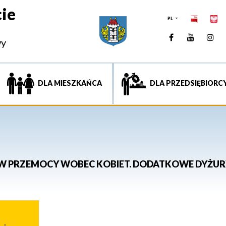
ie
PL
Facebook
YouTUb
Ins
wy
DLA MIESZKAŃCA
DLA PRZEDSIĘBIORC
IW PRZEMOCY WOBEC KOBIET. DODATKOWE DYŻURY