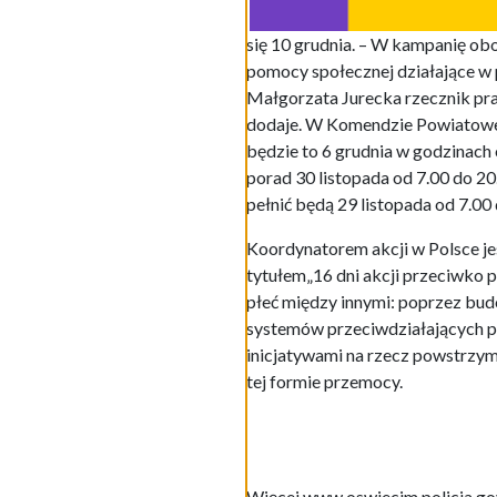
się 10 grudnia. – W kampanię ob
pomocy społecznej działające w p
Małgorzata Jurecka rzecznik pr
dodaje. W Komendzie Powiatowej 
będzie to 6 grudnia w godzinach
porad 30 listopada od 7.00 do 
pełnić będą 29 listopada od 7.00 
Koordynatorem akcji w Polsce j
tytułem„16 dni akcji przeciwko 
płeć między innymi: poprzez bud
systemów przeciwdziałających 
inicjatywami na rzecz powstrzym
tej formie przemocy.
Więcej www.oswiecim.policja.gov