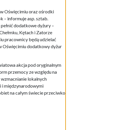
 w Oświęcimiu oraz ośrodki
 – informuje asp. sztab.
 pełnić dodatkowe dyżury –
 Chełmku, Kętach i Zatorze
iu pracownicy będą udzielać
j w Oświęcimiu dodatkowy dyżur
wiatowa akcja pod oryginalnym
 form przemocy ze względu na
, wzmacnianie lokalnych
i i międzynarodowymi
obiet na całym świecie przeciwko