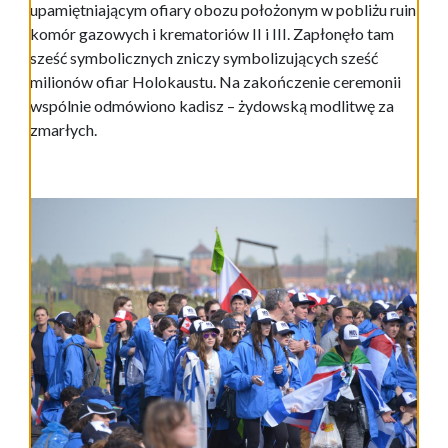
upamiętniającym ofiary obozu położonym w pobliżu ruin
komór gazowych i krematoriów II i III. Zapłonęło tam
sześć symbolicznych zniczy symbolizujących sześć
milionów ofiar Holokaustu. Na zakończenie ceremonii
wspólnie odmówiono kadisz – żydowską modlitwę za
zmarłych.