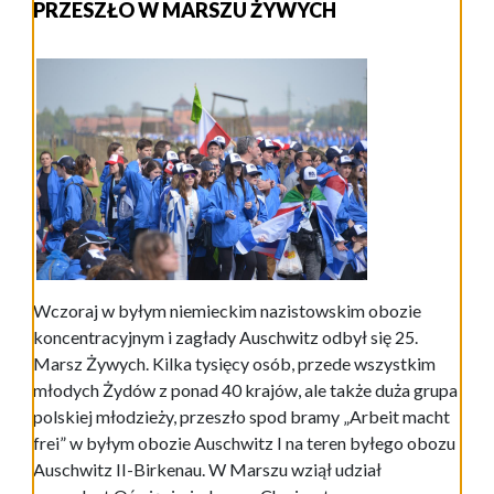
PRZESZŁO W MARSZU ŻYWYCH
Wczoraj w byłym niemieckim nazistowskim obozie
koncentracyjnym i zagłady Auschwitz odbył się 25.
Marsz Żywych. Kilka tysięcy osób, przede wszystkim
młodych Żydów z ponad 40 krajów, ale także duża grupa
polskiej młodzieży, przeszło spod bramy „Arbeit macht
frei” w byłym obozie Auschwitz I na teren byłego obozu
Auschwitz II-Birkenau. W Marszu wziął udział