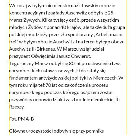
Wczoraj w byłym niemieckim nazistowskim obozie
koncentracyjnym i zagłady Auschwitz odbył się 25.
Marsz Żywych. Kilka tysięcy osób, przede wszystkim
młodych Żydów z ponad 40 krajów, ale także duża grupa
polskiej młodzieży, przeszło spod bramy „Arbeit macht
frei” w byłym obozie Auschwitz I na teren byłego obozu
Auschwitz II-Birkenau. W Marszu wziął udział
prezydent Oświęcimia Janusz Chwierut.
Tegoroczny Marsz odbył się 80 lat po uchwaleniu tzw.
norymberskich ustaw rasowych, które stały się
fundamentem antyżydowskiej polityki w Niemczech. W
tym roku mija też 70 lat od zakończenia procesu
norymberskiego,podczas którego osądzeni zostali
przywódcy odpowiedzialni za zbrodnie niemieckiej III
Rzeszy.
Fot. PMA-B
Główne uroczystości odbyły się przy pomniku