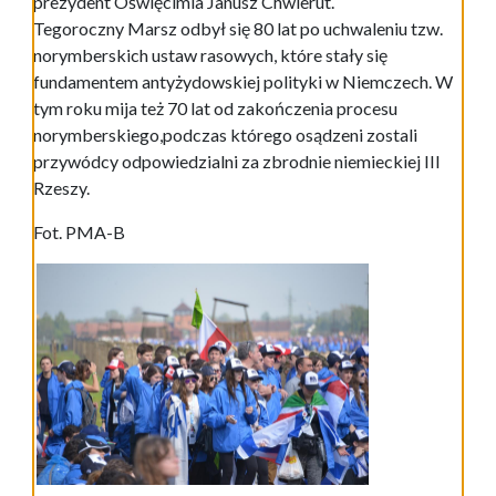
prezydent Oświęcimia Janusz Chwierut.
Tegoroczny Marsz odbył się 80 lat po uchwaleniu tzw.
norymberskich ustaw rasowych, które stały się
fundamentem antyżydowskiej polityki w Niemczech. W
tym roku mija też 70 lat od zakończenia procesu
norymberskiego,podczas którego osądzeni zostali
przywódcy odpowiedzialni za zbrodnie niemieckiej III
Rzeszy.
Fot. PMA-B