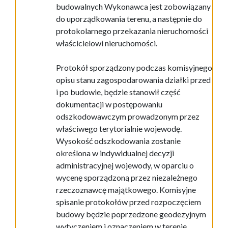
budowalnych
Wykonawca
jest
zobowiązany
do
uporządkowania
terenu,
a
następnie
do
protokolarnego
przekazania nieruchomości
właścicielowi nieruchomości.
P
rotokół
s
porządzony podczas komisyjnego
opisu stanu zagospodarowania działki
przed
i po
budowie,
będzie stanowił część
dokumentacji w postępowaniu
odszkodowawczym
prowadzonym
przez
wła
ściwego
terytorialnie
w
ojewodę.
Wysokość
odszkodowania
zostanie
określona
w
indywidualnej
decyzji
administracyjnej
w
ojewody,
w
oparciu o
wycenę
sporządzoną
przez
niezależnego
rzeczoznawcę majątkowego.
Komisyjne
spisanie protokołów przed
rozpoczęciem
budowy będzie poprzedzone geodezyjnym
wytyczeniem i
oznaczeniem w terenie