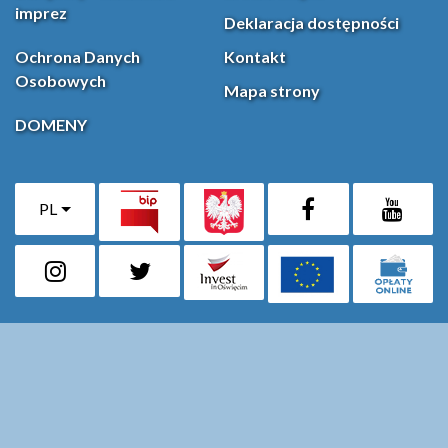
imprez
Deklaracja dostępności
Ochrona Danych
Kontakt
Osobowych
Mapa strony
DOMENY
PL
Facebook
YouT
(otwiera się w nowej karcie)
Instagram
X (Twitter)