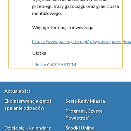
przebiegu trasy gazociągu oraz
granic pasa
montażowego.
Więcej informacji o
inwestycji
:
https://www.gaz
–
system.pl/pl/system
–
przesylow
Ulotka
Ulotka GAZ-SYSTEM
Aktualności
Ekointerwencja-zgłoś
Sesje Rady Miasta
spalanie odpadów
Program „Czyste
Powietrze”
Dzieje się – kalendarz
Środki Unijne