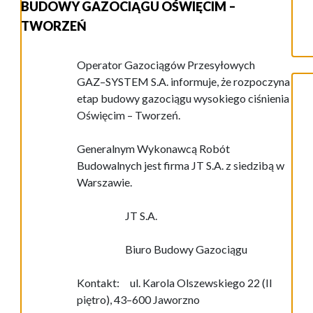
BUDOWY GAZOCIĄGU OŚWIĘCIM –
TWORZEŃ
Operator Gazociągów Przesyłowych
GAZ
–
SYSTEM S.A.
informuj
e
, że rozpoczyna
etap budowy
g
azociągu wysokiego ciśnienia
Oświęcim
–
Tworzeń
.
Generalnym Wykonawcą Robót
B
udowalnych jest firma JT S.A.
z siedzibą w
Warszawie.
JT S.A.
Biuro Budowy Gazociągu
Kontakt:
u
l. Karola Olszewskiego 22 (II
piętro), 43
–
600 Jaworzno