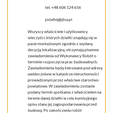
tel. +48
60
6
124
656
pstafiej@jtsa.pl
Wszyscy właściciele i użytkownicy
wieczyści, których działki znajdują się w
pasie montażowym
zgodnie z wydaną
decyzją lokalizacyjną, otrzymają pisemne
zawiadomienia od Wykonawcy
R
obót
o
terminie
rozpoc
zęcia
prac
budowalnych.
Zawiadomienia
będą
kierowane
pod
adresy
uwidocznione w
katastrze nieruchomości
prowadzonym przez właściwe starostwo
powiatowe
.
W zawiadomieniu zostanie
podany termin spotkania z właścicielem na
terenie danej działki w celu
komisyjnego
opisu stanu
jej
zagospodarowani
a
przed
budową.
Po zakończeniu robót