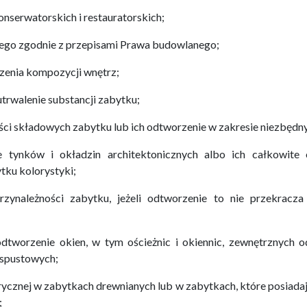
nserwatorskich i restauratorskich;
ego zgodnie z przepisami Prawa budowlanego;
zenia kompozycji wnętrz;
utrwalenie substancji zabytku;
zęści składowych zabytku lub ich odtworzenie w zakresie niezbęd
e tynków i okładzin architektonicznych albo ich całkowite
tku kolorystyki;
rzynależności zabytku, jeżeli odtworzenie to nie przekracza 
dtworzenie okien, w tym ościeżnic i okiennic, zewnętrznych o
r spustowych;
trycznej w zabytkach drewnianych lub w zabytkach, które posiada
;