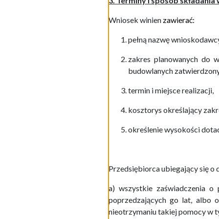
3. Terminy i sposób składania
Wniosek winien
zawierać:
pełną nazwę wnioskodawcy
zakres planowanych do 
budowlanych zatwierdzony 
termin i miejsce realizacji,
kosztorys określający zakr
określenie wysokości dotac
Przedsiębiorca ubiegający się o
a) wszystkie zaświadczenia o
poprzedzających go lat, albo 
nieotrzymaniu takiej pomocy w t