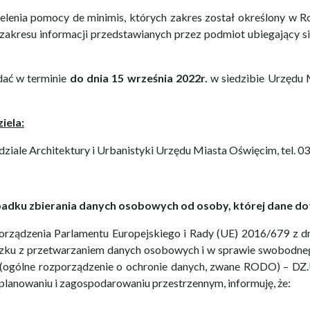
ielenia pomocy de minimis, których zakres został określony w 
zakresu informacji przedstawianych przez podmiot ubiegający s
dać w terminie
do dnia 15 września 20
22
r.
w siedzibie Urzędu M
iela:
ziale Architektury i Urbanistyki Urzędu Miasta Oświęcim, tel. 03
padku zbierania danych osobowych od osoby, której dane do
zporządzenia Parlamentu Europejskiego i Rady (UE) 2016/679 z d
ązku z przetwarzaniem danych osobowych i w sprawie swobodneg
(ogólne rozporządzenie o ochronie danych, zwane RODO) – DZ
o planowaniu i zagospodarowaniu przestrzennym,
informuję, że: