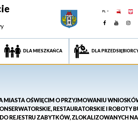
ie
PL
Facebook
YouTUb
Ins
wy
DLA MIESZKAŃCA
DLA PRZEDSIĘBIORC
 MIASTA OŚWIĘCIM O PRZYJMOWANIU WNIOSKÓW 
KONSERWATORSKIE, RESTAURATORSKIE I ROBOTY
DO REJESTRU ZABYTKÓW, ZLOKALIZOWANYCH NA 