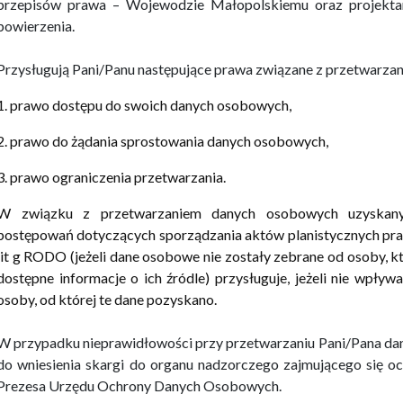
przepisów prawa – Wojewodzie Małopolskiemu oraz projekta
powierzenia.
Przysługują Pani/Panu następujące prawa związane z przetwarz
1. prawo dostępu do swoich danych osobowych,
2. prawo do żądania sprostowania danych osobowych,
3. prawo ograniczenia przetwarzania.
W związku z przetwarzaniem danych osobowych uzyskan
postępowań dotyczących sporządzania aktów planistycznych pra
lit g RODO (jeżeli dane osobowe nie zostały zebrane od osoby, k
dostępne informacje o ich źródle) przysługuje, jeżeli nie wpływ
osoby, od której te dane pozyskano.
W przypadku nieprawidłowości przy przetwarzaniu
Pani/Pana
dan
do wniesienia skargi do organu nadzorczego zajmującego się oc
Prezesa Urzędu Ochrony Danych Osobowych.