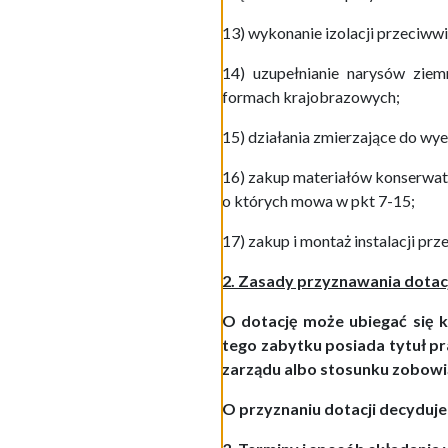
13) wykonanie izolacji przeciww
14) uzupełnianie narysów ziem
formach krajobrazowych;
15) działania zmierzające do wy
16) zakup materiałów konserwato
o których mowa w pkt 7-15;
17) zakup i montaż instalacji p
2. Zasady przyznawania dotacj
O dotację może ubiegać się 
tego zabytku posiada tytuł p
zarządu albo stosunku zobow
O przyznaniu dotacji decyduje