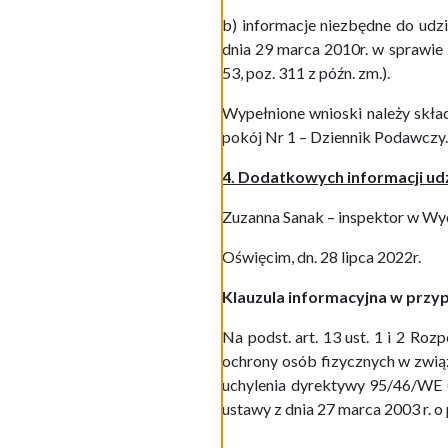
b) informacje niezbędne do udz
dnia 29 marca 2010r. w sprawie 
53, poz. 311 z późn. zm.).
Wypełnione wnioski należy skła
pokój Nr 1 – Dziennik Podawczy.
4. Dodatkowych informacji udz
Zuzanna Sanak – inspektor w Wyd
Oświęcim, dn. 28 lipca 20
22
r.
Klauzula informacyjna w przy
Na podst. art. 13 ust. 1 i 2 Ro
ochrony osób fizycznych w zwi
uchylenia dyrektywy 95/46/WE 
ustawy z dnia 27 marca 2003 r. 