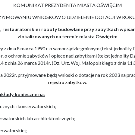
KOMUNIKAT PREZYDENTA MIASTA OŚWIĘCIM
ZYJMOWANIU WNIOSKÓW O UDZIELENIE DOTACJI W ROKU
, restauratorskie i roboty budowlane przy zabytkach wpisan
zlokalizowanych na terenie miasta Oświęcim
y z dnia 8 marca 1990 r. o samorządzie gminnym (tekst jednolity Dz.
r. o ochronie zabytków i opiece nad zabytkami (tekst jednolity Dz.
 z dnia 26 marca 2014r. (Dz. Urz. Woj. Małopolskiego z dnia 11.
ia 2022r. przyjmowane będą wnioski o dotacje na rok 2023 na pra
rejestru zabytków
.
kłady konieczne na:
icznych i konserwatorskich;
rwatorskich lub architektonicznych;
erwatorskiej;