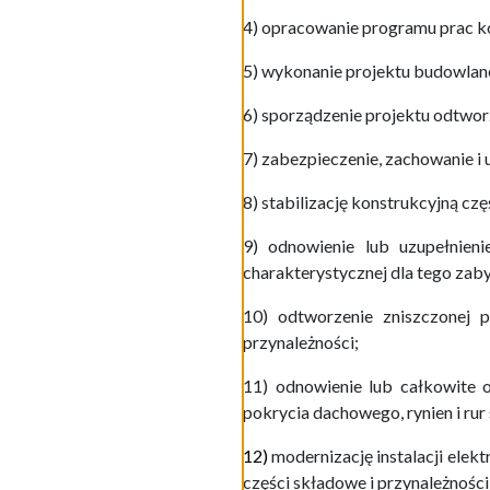
4) opracowanie programu prac ko
5) wykonanie projektu budowlan
6) sporządzenie projektu odtwor
7) zabezpieczenie, zachowanie i 
8) stabilizację konstrukcyjną c
9) odnowienie lub uzupełnieni
charakterystycznej dla tego zaby
10) odtworzenie zniszczonej p
przynależności;
11) odnowienie lub całkowite o
pokrycia dachowego, rynien i ru
12)
modernizację instalacji elek
części składowe i przynależności