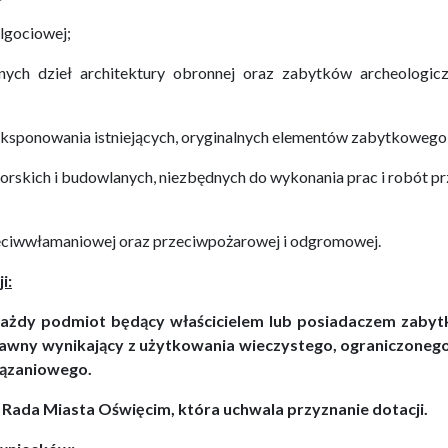
ilgociowej;
nych dzieł architektury obronnej oraz zabytków archeologi
eksponowania istniejących, oryginalnych elementów zabytkowego
rskich i budowlanych, niezbędnych do wykonania prac i robót pr
rzeciwwłamaniowej oraz przeciwpożarowej i odgromowej.
i:
każdy podmiot będący właścicielem lub posiadaczem zabytk
rawny wynikający z użytkowania wieczystego, ograniczone
iązaniowego.
 Rada Miasta Oświęcim, która uchwala przyznanie dotacji.