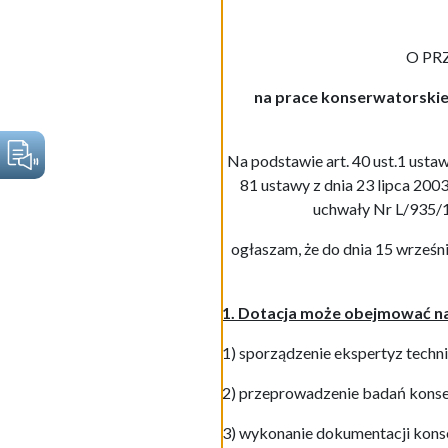
O PR
na prace konserwatorskie
Na podstawie art. 40 ust.1 ustaw
81 ustawy z dnia 23 lipca 2003 
uchwały Nr L/935/14
ogłaszam, że do dnia 15 wrześn
1. Dotacja może obejmować na
1) sporządzenie ekspertyz techn
2) przeprowadzenie badań konse
3) wykonanie dokumentacji kons