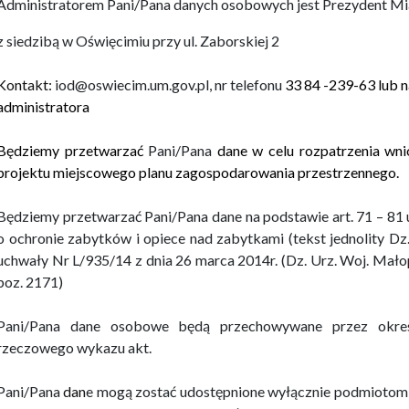
Administratorem Pani/Pana danych osobowych jest Prezydent Mi
z siedzibą w Oświęcimiu przy ul. Zaborskiej 2
Kontakt:
iod@oswiecim.um.gov.pl, nr telefonu
33 84 -239-63 lub n
administratora
Będziemy przetwarzać
Pani/Pana
dane w celu rozpatrzenia wn
projektu miejscowego planu zagospodarowania przestrzennego.
Będziemy przetwarzać
Pani/Pana
dane na podstawie art. 71 – 81
o ochronie zabytków i opiece nad zabytkami (tekst jednolity Dz.
uchwały Nr L/935/14 z dnia 26 marca 2014r. (Dz. Urz. Woj. Małop
poz. 2171)
Pani/Pana
dane osobowe będą przechowywane przez okres 
rzeczowego wykazu akt.
Pani/Pana
dan
e mogą zostać udostępnione wyłącznie podmioto