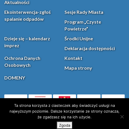
Aktualności
Ekointerwencja-zgłoś
Sesje Rady Miasta
spalanie odpadów
Program „Czyste
Powietrze”
Dzieje się – kalendarz
Środki Unijne
imprez
Deklaracja dostępności
Ochrona Danych
Kontakt
Osobowych
Mapa strony
DOMENY
PL
Facebook
YouT
(otwiera się w nowej karcie)
Ta strona korzysta z ciasteczek aby świadczyć usługi na
najwyższym poziomie. Dalsze korzystanie ze strony oznacza,
że zgadzasz się na ich użycie.
Instagram
X (Twitter)
Zgoda