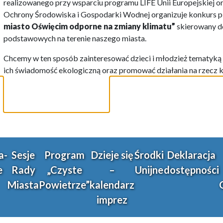
realizowanego przy wsparciu programu LIFE Unii Europejskiej
Ochrony Środowiska i Gospodarki Wodnej organizuje konkurs p
miasto Oświęcim odporne na zmiany klimatu”
skierowany do
podstawowych na terenie naszego miasta.
Chcemy w ten sposób zainteresować dzieci i młodzież tematyką
ich świadomość ekologiczną oraz promować działania na rzecz k
a-
Sesje
Program
Dzieje się
Środki
Deklaracja
e
Rady
„Czyste
–
Unijne
dostępności
Miasta
Powietrze”
kalendarz
imprez