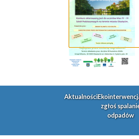
Aktualności
Ekointerwencj
zgłoś spalani
odpadów