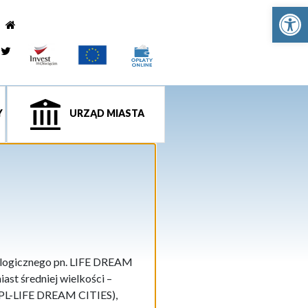
Ot
e
tagram
Twitter
Y
URZĄD MIASTA
ologicznego pn. LIFE DREAM
ast średniej wielkości –
-PL-LIFE DREAM CITIES),