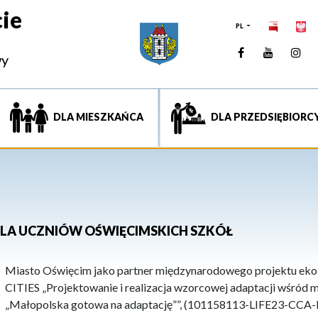
ie
PL
Facebook
YouTUb
Ins
wy
DLA MIESZKAŃCA
DLA PRZEDSIĘBIORC
LA UCZNIÓW OŚWIĘCIMSKICH SZKÓŁ
Miasto Oświęcim jako partner międzynarodowego projektu ek
CITIES „Projektowanie i realizacja wzorcowej adaptacji wśród mi
„Małopolska gotowa na adaptację””, (101158113-LIFE23-CCA