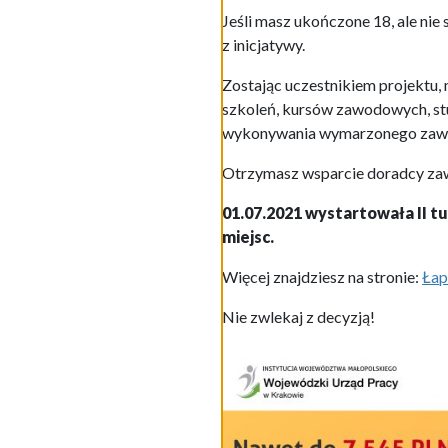
Jeśli masz ukończone 18, ale ni
z inicjatywy.
Zostając uczestnikiem projektu
szkoleń, kursów zawodowych, stu
wykonywania wymarzonego zawod
Otrzymasz wsparcie doradcy za
01.07.2021 wystartowała II tu
miejsc.
Więcej znajdziesz na stronie:
Łap
Nie zwlekaj z decyzją!