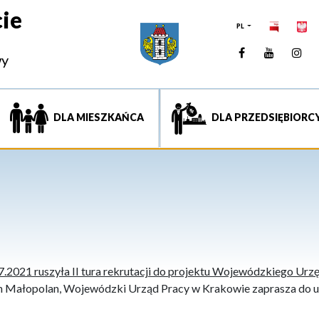
ie
PL
Facebook
YouTUb
Ins
wy
DLA MIESZKAŃCA
DLA PRZEDSIĘBIORC
.2021 ruszyła II tura
rekrutacji do projektu Wojewódzkiego Urzęd
 Małopolan, Wojewódzki Urząd Pracy w Krakowie zaprasza do ud