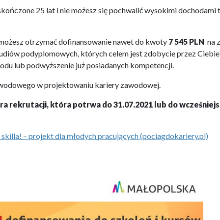
e skończone 25 lat i nie możesz się pochwalić wysokimi dochodami
, możesz otrzymać dofinansowanie nawet do kwoty
7 545 PLN
na z
diów podyplomowych, których celem jest zdobycie przez Ciebie 
u lub podwyższenie już posiadanych kompetencji.
wodowego w projektowaniu kariery zawodowej.
ra rekrutacji, która potrwa do 31.07.2021 lub do wcześnie
 skilla! – projekt dla młodych pracujących (pociagdokariery.pl)