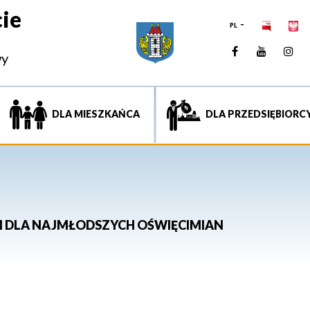
ie
PL
Facebook
YouTUb
Ins
wy
DLA MIESZKAŃCA
DLA PRZEDSIĘBIORC
 DLA NAJMŁODSZYCH OŚWIĘCIMIAN