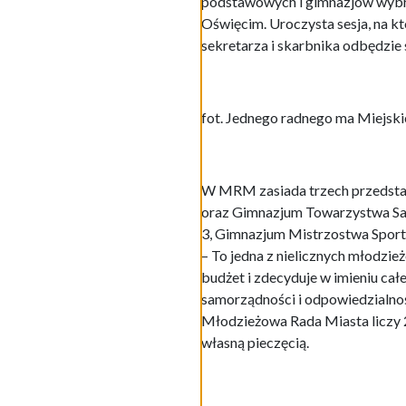
podstawowych i gimnazjów wybra
Oświęcim. Uroczysta sesja, na k
sekretarza i skarbnika odbędzie 
fot. Jednego radnego ma Miejsk
W MRM zasiada trzech przedstawi
oraz Gimnazjum Towarzystwa Sal
3, Gimnazjum Mistrzostwa Spor
– To jedna z nielicznych młodzie
budżet i zdecyduje w imieniu całe
samorządności i odpowiedzialnoś
Młodzieżowa Rada Miasta liczy 2
własną pieczęcią.