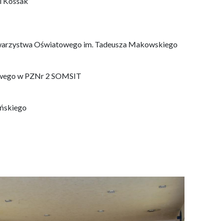
ii Kossak
arzystwa Oświatowego im. Tadeusza Makowskiego
owego w PZNr 2 SOMSIT
ńskiego