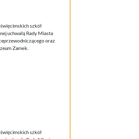
oświęcimskich szkół
anej uchwałą Rady Miasta
wiceprzewodniczącego oraz
 Muzeum Zamek.
oświęcimskich szkół