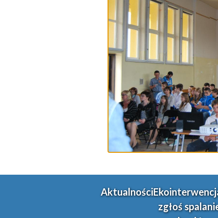
Aktualności
Ekointerwencj
zgłoś spalani