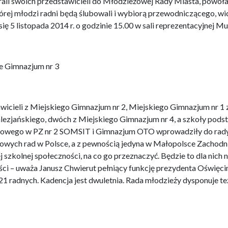
li swoich przedstawicieli do Młodzieżowej Rady Miasta, powoł
tórej młodzi radni będą ślubowali i wybiorą przewodniczącego, 
się 5 listopada 2014 r. o godzinie 15.00 w sali reprezentacyjnej
ie Gimnazjum nr 3
cieli z Miejskiego Gimnazjum nr 2, Miejskiego Gimnazjum nr 1 
ezjańskiego, dwóch z Miejskiego Gimnazjum nr 4, a szkoły pods
towego w PZ nr 2 SOMSIT i Gimnazjum OTO wprowadziły do rady
żowych rad w Polsce, a z pewnością jedyna w Małopolsce Zachodni
j szkolnej społeczności, na co go przeznaczyć. Będzie to dla nich 
ci – uważa Janusz Chwierut pełniący funkcję prezydenta Oświęci
1 radnych. Kadencja jest dwuletnia. Rada młodzieży dysponuje te