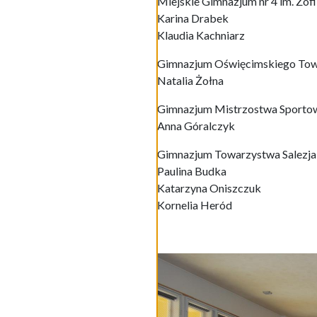
Miejskie Gimnazjum nr 4 im. Zof
Karina Drabek
Klaudia Kachniarz
Gimnazjum Oświęcimskiego Tow
Natalia Żołna
Gimnazjum Mistrzostwa Sport
Anna Góralczyk
Gimnazjum Towarzystwa Salezja
Paulina Budka
Katarzyna Oniszczuk
Kornelia Heród