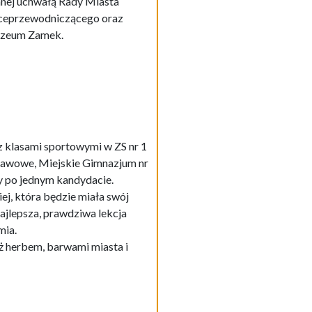
anej uchwałą Rady Miasta
wiceprzewodniczącego oraz
 Muzeum Zamek.
z klasami sportowymi w ZS nr 1
tawowe, Miejskie Gimnazjum nr
 po jednym kandydacie.
ej, która będzie miała swój
najlepsza, prawdziwa lekcja
mia.
ż herbem, barwami miasta i