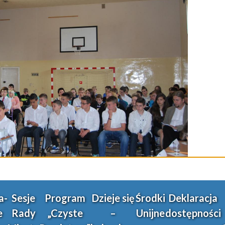
a-
Sesje
Program
Dzieje się
Środki
Deklaracja
e
Rady
„Czyste
–
Unijne
dostępności