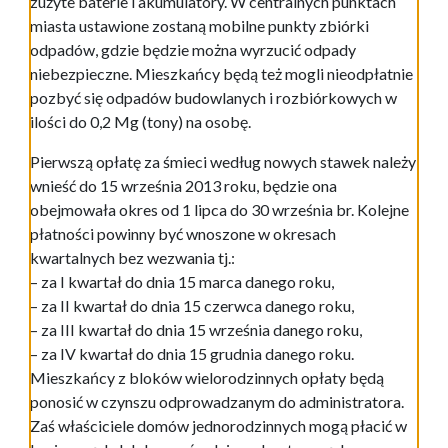
zużyte baterie i akumulatory. W centralnych punktach
miasta ustawione zostaną mobilne punkty zbiórki
odpadów, gdzie będzie można wyrzucić odpady
niebezpieczne. Mieszkańcy będą też mogli nieodpłatnie
pozbyć się odpadów budowlanych i rozbiórkowych w
ilości do 0,2 Mg (tony) na osobę.
Pierwszą opłatę za śmieci według nowych stawek należy
wnieść do 15 września 2013 roku, będzie ona
obejmowała okres od 1 lipca do 30 września br. Kolejne
płatności powinny być wnoszone w okresach
kwartalnych bez wezwania tj.:
– za I kwartał do dnia 15 marca danego roku,
– za II kwartał do dnia 15 czerwca danego roku,
– za III kwartał do dnia 15 września danego roku,
– za IV kwartał do dnia 15 grudnia danego roku.
Mieszkańcy z bloków wielorodzinnych opłaty będą
ponosić w czynszu odprowadzanym do administratora.
Zaś właściciele domów jednorodzinnych mogą płacić w