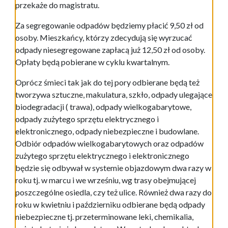
przekaże do magistratu.
Za segregowanie odpadów będziemy płacić 9,50 zł od
osoby. Mieszkańcy, którzy zdecydują się wyrzucać
odpady niesegregowane zapłacą już 12,50 zł od osoby.
Opłaty będą pobierane w cyklu kwartalnym.
Oprócz śmieci tak jak do tej pory odbierane będą też
tworzywa sztuczne, makulatura, szkło, odpady ulegające
biodegradacji ( trawa), odpady wielkogabarytowe,
odpady zużytego sprzętu elektrycznego i
elektronicznego, odpady niebezpieczne i budowlane.
Odbiór odpadów wielkogabarytowych oraz odpadów
zużytego sprzętu elektrycznego i elektronicznego
będzie się odbywał w systemie objazdowym dwa razy w
roku tj. w marcu i we wrześniu, wg trasy obejmującej
poszczególne osiedla, czy też ulice. Również dwa razy do
roku w kwietniu i październiku odbierane będą odpady
niebezpieczne tj. przeterminowane leki, chemikalia,