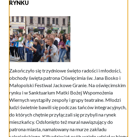
RYNKU
Zakończyło się trzydniowe święto radości i młodości,
obchody święta patrona Oświęcimia św. Jana Bosko i
Małopolski Festiwal Jackowe Granie. Na oświęcimskim
rynku i w Sanktuarium Matki Bożej Wspomożenia
Wiernych wystąpiły zespoły i grupy teatralne. Młodzi
ludzi świetnie bawili się podczas tańców integracyjnych,
do których chętnie przyłączali się przybyli na rynek
mieszkańcy. Odsłonięto też mural nawiązujący do
patrona miasta, namalowany na murze zakładu
salezjańskiego. Kilkadziesiąt osób wzięło udział w biegu