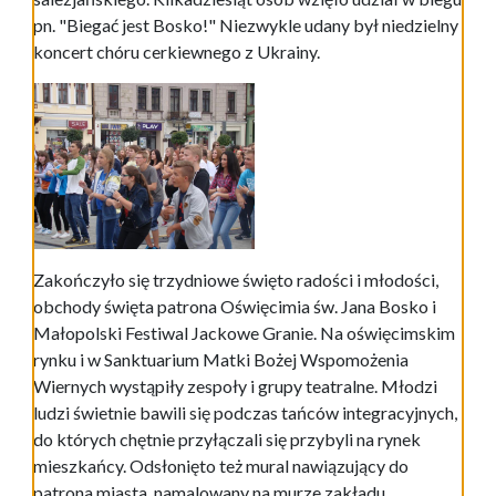
pn. "Biegać jest Bosko!" Niezwykle udany był niedzielny
koncert chóru cerkiewnego z Ukrainy.
Zakończyło się trzydniowe święto radości i młodości,
obchody święta patrona Oświęcimia św. Jana Bosko i
Małopolski Festiwal Jackowe Granie. Na oświęcimskim
rynku i w Sanktuarium Matki Bożej Wspomożenia
Wiernych wystąpiły zespoły i grupy teatralne. Młodzi
ludzi świetnie bawili się podczas tańców integracyjnych,
do których chętnie przyłączali się przybyli na rynek
mieszkańcy. Odsłonięto też mural nawiązujący do
patrona miasta, namalowany na murze zakładu