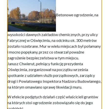
Betonowe ogrodzenie, na
wysokości dawnych zakładów chemicznych, przy ulicy
Fabrycznej w Oświęcimiu, na odcinku ok. 300 metrów
zostało rozebrane. Mur w wielu miejscach był połamany
i mocno popękany, przez co stwarzał poważne
zagrożenie bezpieczeństwa w tym miejscu.
Janusz Chwierut, pełniący funkcję prezydenta
Oświęcimia, zorganizował na początku września
spotkanie z udziałem służb porządkowych, zarządcy
drogi i Powiatowego Inspektora Nadzoru Budowlanego,
na którym omawiano sprawę likwidacji muru.
W efekcie podjętych działań część właścicieli gruntów
na których stoi ogrodzenie zobowiązało się do jego
rozbiórki.