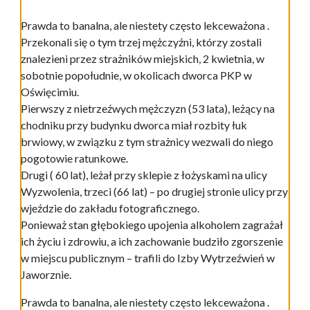
Prawda to banalna, ale niestety często lekceważona .
Przekonali się o tym trzej mężczyźni, którzy zostali
znalezieni przez strażników miejskich, 2 kwietnia, w
sobotnie popołudnie, w okolicach dworca PKP w
Oświęcimiu.
Pierwszy z nietrzeźwych mężczyzn (53 lata), leżący na
chodniku przy budynku dworca miał rozbity łuk
brwiowy, w związku z tym strażnicy wezwali do niego
pogotowie ratunkowe.
Drugi ( 60 lat), leżał przy sklepie z łożyskami na ulicy
Wyzwolenia, trzeci (66 lat) – po drugiej stronie ulicy przy
wjeździe do zakładu fotograficznego.
Ponieważ stan głębokiego upojenia alkoholem zagrażał
ich życiu i zdrowiu, a ich zachowanie budziło zgorszenie
w miejscu publicznym – trafili do Izby Wytrzeźwień w
Jaworznie.
Prawda to banalna, ale niestety często lekceważona .