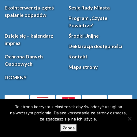
Ekointerwencja-zgłoś
Sesje Rady Miasta
spalanie odpadów
Program „Czyste
Powietrze”
Dzieje się – kalendarz
Środki Unijne
imprez
Deklaracja dostępności
Ochrona Danych
Kontakt
Osobowych
Mapa strony
DOMENY
PL
Facebook
YouT
(otwiera się w nowej karcie)
Ta strona korzysta z ciasteczek aby świadczyć usługi na
najwyższym poziomie. Dalsze korzystanie ze strony oznacza,
że zgadzasz się na ich użycie.
Instagram
X (Twitter)
Zgoda