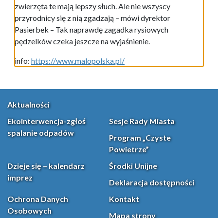
zwierzęta te mają lepszy słuch. Ale nie wszyscy
przyrodnicy się z nią zgadzają – mówi dyrektor
Pasierbek – Tak naprawdę zagadka rysiowych
pędzelków czeka jeszcze na wyjaśnienie.
info:
https://www.malopolska.pl/
Aktualności
Ekointerwencja-zgłoś
Sesje Rady Miasta
spalanie odpadów
Program „Czyste
Powietrze”
Dzieje się – kalendarz
Środki Unijne
imprez
Deklaracja dostępności
Ochrona Danych
Kontakt
Osobowych
Mapa strony