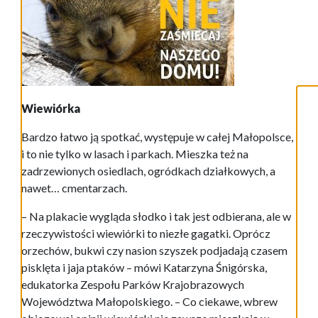
Wiewiórka
Bardzo łatwo ją spotkać, występuje w całej Małopolsce,
i to nie tylko w lasach i parkach. Mieszka też na
zadrzewionych osiedlach, ogródkach działkowych, a
nawet… cmentarzach.
– Na plakacie wygląda słodko i tak jest odbierana, ale w
rzeczywistości wiewiórki to niezłe gagatki. Oprócz
orzechów, bukwi czy nasion szyszek podjadają czasem
pisklęta i jaja ptaków – mówi Katarzyna Śnigórska,
edukatorka Zespołu Parków Krajobrazowych
Województwa Małopolskiego. – Co ciekawe, wbrew