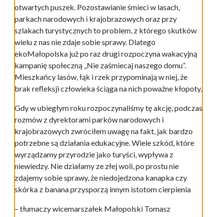
otwartych puszek. Pozostawianie śmieci w lasach,
parkach narodowych i krajobrazowych oraz przy
szlakach turystycznych to problem, z którego skutków
wielu z nas nie zdaje sobie sprawy. Dlatego
ekoMałopolska już po raz drugi rozpoczyna wakacyjną
kampanię społeczną „Nie zaśmiecaj naszego domu”.
Mieszkańcy lasów, łąk i rzek przypominają w niej, że
brak refleksji człowieka ściąga na nich poważne kłopoty.
Gdy w ubiegłym roku rozpoczynaliśmy tę akcję, podczas
rozmów z dyrektorami parków narodowych i
krajobrazowych zwróciłem uwagę na fakt, jak bardzo
potrzebne są działania edukacyjne. Wiele szkód, które
wyrządzamy przyrodzie jako turyści, wypływa z
niewiedzy. Nie działamy ze złej woli, po prostu nie
zdajemy sobie sprawy, że niedojedzona kanapka czy
skórka z banana przysporzą innym istotom cierpienia
– tłumaczy wicemarszałek Małopolski Tomasz