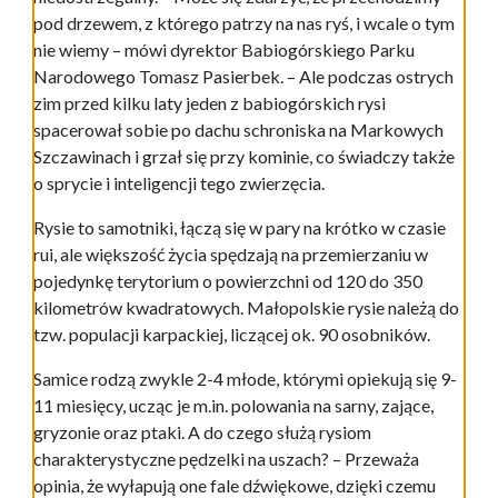
pod drzewem, z którego patrzy na nas ryś, i wcale o tym
nie wiemy – mówi dyrektor Babiogórskiego Parku
Narodowego Tomasz Pasierbek. – Ale podczas ostrych
zim przed kilku laty jeden z babiogórskich rysi
spacerował sobie po dachu schroniska na Markowych
Szczawinach i grzał się przy kominie, co świadczy także
o sprycie i inteligencji tego zwierzęcia.
Rysie to samotniki, łączą się w pary na krótko w czasie
rui, ale większość życia spędzają na przemierzaniu w
pojedynkę terytorium o powierzchni od 120 do 350
kilometrów kwadratowych. Małopolskie rysie należą do
tzw. populacji karpackiej, liczącej ok. 90 osobników.
Samice rodzą zwykle 2-4 młode, którymi opiekują się 9-
11 miesięcy, ucząc je m.in. polowania na sarny, zające,
gryzonie oraz ptaki. A do czego służą rysiom
charakterystyczne pędzelki na uszach? – Przeważa
opinia, że wyłapują one fale dźwiękowe, dzięki czemu