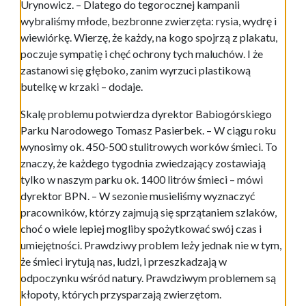
Urynowicz. – Dlatego do tegorocznej kampanii
wybraliśmy młode, bezbronne zwierzęta: rysia, wydrę i
wiewiórkę. Wierzę, że każdy, na kogo spojrzą z plakatu,
poczuje sympatię i chęć ochrony tych maluchów. I że
zastanowi się głęboko, zanim wyrzuci plastikową
butelkę w krzaki – dodaje.
Skalę problemu potwierdza dyrektor Babiogórskiego
Parku Narodowego Tomasz Pasierbek. – W ciągu roku
wynosimy ok. 450-500 stulitrowych worków śmieci. To
znaczy, że każdego tygodnia zwiedzający zostawiają
tylko w naszym parku ok. 1400 litrów śmieci – mówi
dyrektor BPN. – W sezonie musieliśmy wyznaczyć
pracowników, którzy zajmują się sprzątaniem szlaków,
choć o wiele lepiej mogliby spożytkować swój czas i
umiejętności. Prawdziwy problem leży jednak nie w tym,
że śmieci irytują nas, ludzi, i przeszkadzają w
odpoczynku wśród natury. Prawdziwym problemem są
kłopoty, których przysparzają zwierzętom.