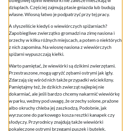
obiegowej opinii wiewiórki nie zawsze mieszkają w
dziuplach. Częściej zajmują ptasie gniazda lub budują
własne. Wiosną łatwo je podpatrzyć przy tej pracy.
A słyszeliście kiedyś o wiewiórczych spiżarniach?
Zapobiegliwe zwierzątko gromadzi na zimę nasiona i
orzechy w kilku różnych miejscach, a potem o niektórych
z nich zapomina. Na wiosnę nasiona z wiewiórczych
spiżarni wypuszczają kiełki.
Warto pamiętać, że wiewiórki są dzikimi zwierzętami.
Przestraszone, mogą ugryźć zębami ostrymi jak igły.
Zdarzają się wśród nich także przypadki wścieklizny.
Pamiętajmy też, że dzikich zwierząt najlepiej nie
dokarmiać, ale jeśli bardzo chcemy nakarmić wiewiórkę
w parku, weźmy pod uwagę, że orzechy solone, prażone
albo okruchy chleba jej zaszkodzą. Podobnie, jak
wyrzucone do parkowego kosza resztki kanapek czy
słodyczy. Przyrodnicy znajdują także wiewiórki
pokaleczone ostrymi brzegami puszek i butelek.