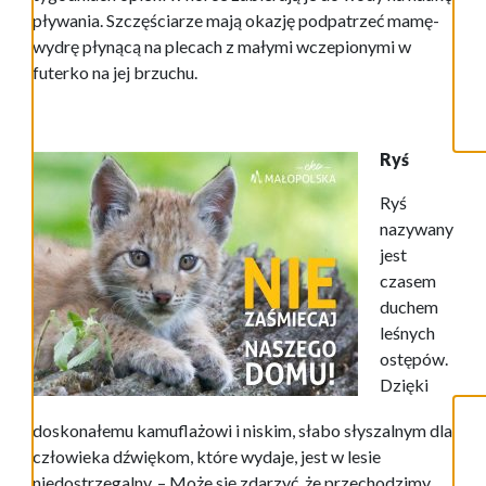
pływania. Szczęściarze mają okazję podpatrzeć mamę-
wydrę płynącą na plecach z małymi wczepionymi w
futerko na jej brzuchu.
Ryś
Ryś
nazywany
jest
czasem
duchem
leśnych
ostępów.
Dzięki
doskonałemu kamuflażowi i niskim, słabo słyszalnym dla
człowieka dźwiękom, które wydaje, jest w lesie
niedostrzegalny. – Może się zdarzyć, że przechodzimy