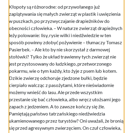
Kłopoty są różnorodne: od przywołanego już
zaplątywania się małych zwierząt w plastik i uwięzienia
w puszkach, po przyzwyczajanie drapieżników do
obecności człowieka. – W naturze zwierząt drapieżnych
leży polowanie: lisy, rysie wilki i niedźwiedzie w ten
sposób powinny zdobyć pożywienie – tłumaczy Tomasz
Pasierbek. – Ale kto by nie skorzystał z darmowej
stołówki? Tylko że układ trawienny tych zwierząt nie
jest przystosowany do ludzkiego, przetworzonego
pokarmu, wie o tym każdy, kto żyje z psem lub kotem.
Dzikie zwierzę odchoruje zjedzone bułki, będzie
cierpiało walcząc z pasożytami, które nieświadomie
możemy wnieść do lasu. Ale przede wszystkim
przestanie się bać człowieka, albo wręcz utożsami jego
zapach z jedzeniem. A to zawsze kończy się źle.
Pamiętają państwo tatrzańskiego niedźwiedzia
ukamienowanego przez turystów? Oni uważali, że bronią
się przed agresywnym zwierzęciem. On czuł człowieka,