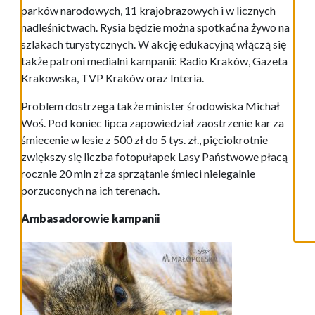
parków narodowych, 11 krajobrazowych i w licznych
nadleśnictwach. Rysia będzie można spotkać na żywo na
szlakach turystycznych. W akcję edukacyjną włączą się
także patroni medialni kampanii: Radio Kraków, Gazeta
Krakowska, TVP Kraków oraz Interia.
Problem dostrzega także minister środowiska Michał
Woś. Pod koniec lipca zapowiedział zaostrzenie kar za
śmiecenie w lesie z 500 zł do 5 tys. zł., pięciokrotnie
zwiększy się liczba fotopułapek Lasy Państwowe płacą
rocznie 20 mln zł za sprzątanie śmieci nielegalnie
porzuconych na ich terenach.
Ambasadorowie kampanii