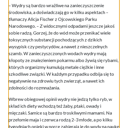
– Wydry są bardzo wrażliwe na zanieczyszczenie
środowiska, a doświadczają go w kilku aspektach –
tłumaczy Alicja Fischer z Ojcowskiego Parku
Narodowego. – Z widocznymi odpadami jeszcze jakoś
sobie radzą. Gorzej, że do wód może przenikać wiele
toksycznych substancji pochodzących z dzikich
wysypisk czy pestycydów, a nawet z nieszczelnych
szamb. W zanieczyszczonych wodach wydry mają
kłopoty ze znalezieniem pokarmu albo żywią się rybami,
których organizmy kumulują metale ciężkie i inne
szkodliwe związki. W każdym przypadku odbija się to
negatywnie na zdrowiu tych zwierząt, a nawet ich
zdolności do rozmnażania.
Wbrew obiegowej opinii wydry nie jedzą tylko ryb, w
skład ich diety wchodzą też żaby, ptaki, owady i
mięczaki. Samice są bardzo troskliwymi mamami. Na
przełomie maja i czerwca rodzą 2-3 młode, a po kilku
tygodniach opieki w norce zabierają je do wody na naukę