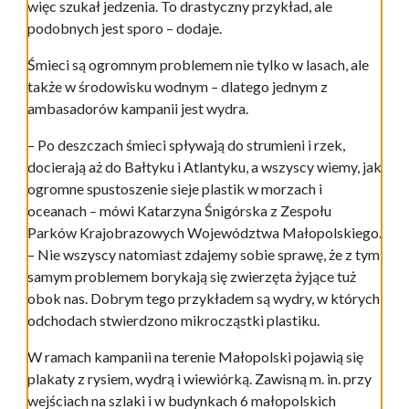
więc szukał jedzenia. To drastyczny przykład, ale
podobnych jest sporo – dodaje.
Śmieci są ogromnym problemem nie tylko w lasach, ale
także w środowisku wodnym – dlatego jednym z
ambasadorów kampanii jest wydra.
– Po deszczach śmieci spływają do strumieni i rzek,
docierają aż do Bałtyku i Atlantyku, a wszyscy wiemy, jak
ogromne spustoszenie sieje plastik w morzach i
oceanach – mówi Katarzyna Śnigórska z Zespołu
Parków Krajobrazowych Województwa Małopolskiego.
– Nie wszyscy natomiast zdajemy sobie sprawę, że z tym
samym problemem borykają się zwierzęta żyjące tuż
obok nas. Dobrym tego przykładem są wydry, w których
odchodach stwierdzono mikrocząstki plastiku.
W ramach kampanii na terenie Małopolski pojawią się
plakaty z rysiem, wydrą i wiewiórką. Zawisną m. in. przy
wejściach na szlaki i w budynkach 6 małopolskich