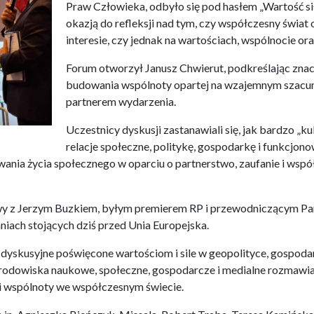
Praw Człowieka, odbyło się pod hasłem „Wartość siły.
okazją do refleksji nad tym, czy współczesny świat op
interesie, czy jednak na wartościach, wspólnocie or
Forum otworzył Janusz Chwierut, podkreślając znac
budowania wspólnoty opartej na wzajemnym szacu
partnerem wydarzenia.
Uczestnicy dyskusji zastanawiali się, jak bardzo „ku
relacje społeczne, politykę, gospodarkę i funkcj
ania życia społecznego w oparciu o partnerstwo, zaufanie i współp
y z Jerzym Buzkiem, byłym premierem RP i przewodniczącym Par
iach stojących dziś przed Unia Europejska.
 dyskusyjne poświęcone wartościom i sile w geopolityce, gospoda
środowiska naukowe, społeczne, gospodarcze i medialne rozmawial
oli wspólnoty we współczesnym świecie.