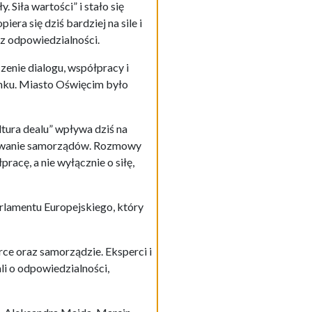
 Siła wartości” i stało się
iera się dziś bardziej na sile i
az odpowiedzialności.
zenie dialogu, współpracy i
nku. Miasto Oświęcim było
ltura dealu” wpływa dziś na
onowanie samorządów. Rozmowy
racę, a nie wyłącznie o siłę,
lamentu Europejskiego, który
rce oraz samorządzie. Eksperci i
i o odpowiedzialności,