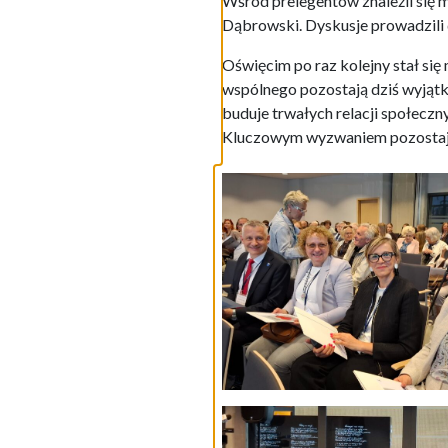
Wśród prelegentów znaleźli się m
Dąbrowski. Dyskusje prowadzili 
Oświęcim po raz kolejny stał się
wspólnego pozostają dziś wyjątko
buduje trwałych relacji społecz
Kluczowym wyzwaniem pozostaje d