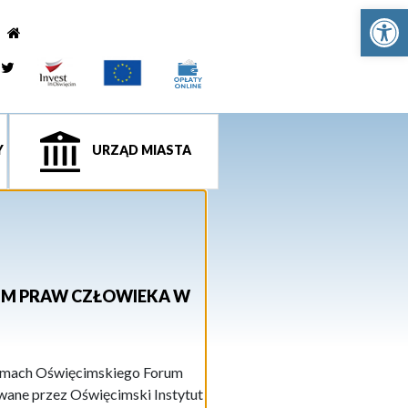
Ot
e
tagram
Twitter
Y
URZĄD MIASTA
RUM PRAW CZŁOWIEKA W
 ramach Oświęcimskiego Forum
wane przez Oświęcimski Instytut