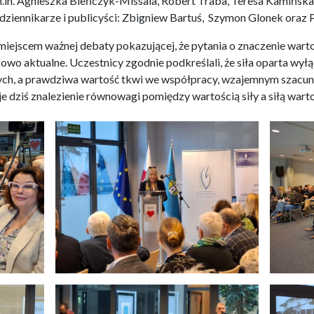
.in. Agni
eszka Bieńczyk-Missala, Robert Traba, Teresa Kamińska
dziennikarze i publicyści: Zbigniew Bartuś, Szymon Glonek oraz 
 miejscem ważnej debaty pokazującej, że pytania o znaczenie wart
wo aktualne. Uczestnicy zgodnie podkreślali, że siła oparta wyłąc
nych, a prawdziwa wartość tkwi we współpracy, wzajemnym szacunk
ziś znalezienie równowagi pomiędzy wartością siły a siłą warto