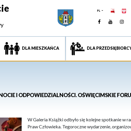
ie
PL
Facebook
YouTUb
Ins
wy
DLA MIESZKAŃCA
DLA PRZEDSIĘBIORC
NOCIE I ODPOWIEDZIALNOŚCI. OŚWIĘCIMSKIE FO
W Galeria Książki odbyło się kolejne spotkanie w
Praw Człowieka. Tegoroczne wydarzenie, organizo