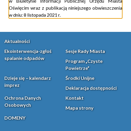
w Biuletynie Informacji Publicznej Urzędu Miasta
Oświęcim wraz z publikacją niniejszego obwieszczenia
w dniu: 8 listopada 2021 r.
Aktualności
Ekointerwencja-zgłoś
Sesje Rady Miasta
spalanie odpadów
Program „Czyste
Powietrze”
Dzieje się – kalendarz
Środki Unijne
imprez
Deklaracja dostępności
Ochrona Danych
Kontakt
Osobowych
Mapa strony
DOMENY