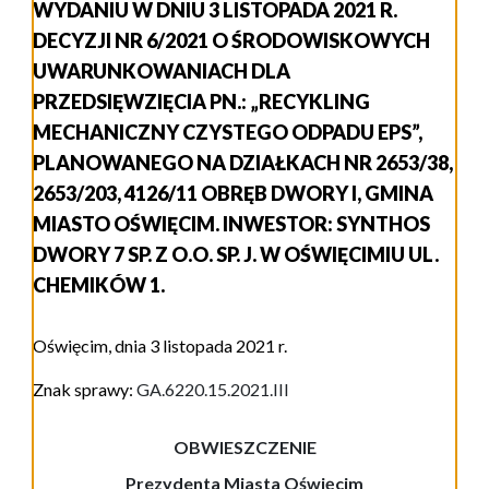
WYDANIU W DNIU 3 LISTOPADA 2021 R.
DECYZJI NR 6/2021 O ŚRODOWISKOWYCH
UWARUNKOWANIACH DLA
PRZEDSIĘWZIĘCIA PN.: „RECYKLING
MECHANICZNY CZYSTEGO ODPADU EPS”,
PLANOWANEGO NA DZIAŁKACH NR 2653/38,
2653/203, 4126/11 OBRĘB DWORY I, GMINA
MIASTO OŚWIĘCIM. INWESTOR: SYNTHOS
DWORY 7 SP. Z O.O. SP. J. W OŚWIĘCIMIU UL.
CHEMIKÓW 1.
Oświęcim, dnia 3 listopada 2021 r.
Znak sprawy:
GA.6220.15.2021.III
OBWIESZCZENIE
Prezydenta Miasta Oświęcim