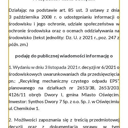
Działając na podstawie art. 85 ust. 3 ustawy z dnia
3 października 2008 r. o udostępnianiu informacji o
środowisku i jego ochronie, udziale społeczeństwa w
ochronie środowiska oraz o ocenach oddziaływania na
środowisko
(tekst jednolity: Dz. U. z 2021 r., poz. 247 z
późn. zm.)
podaję do publicznej wiadomości informację o
1. W
ydaniu w dniu 3 listopada 2021
r. decyzji nr 6/2021 o
środowiskowych uwarunkowaniach dla
przedsięwzięcia
pn.:
„Recykling mechaniczny czystego odpadu EPS”,
planowanego na działkach nr 2653/38, 2653/203,
4126/11 obręb Dwory I, gmina Miasto Oświęcim
.
Inwestor: Synthos Dwory 7 Sp. z o.o. Sp. J. w Oświęcimiu
ul. Chemików 1.
2. M
ożliwości zapoznania się z treścią przedmiotowej
decyzji oraz z dokumentacją sprawy, w tym