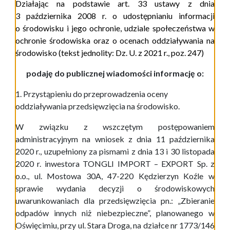
Działając na podstawie art. 33 ustawy z dnia
3 października 2008 r. o udostępnianiu informacji
o środowisku i jego ochronie, udziale społeczeństwa w
ochronie środowiska oraz o ocenach oddziaływania na
środowisko
(tekst jednolity: Dz. U. z 2021 r., poz. 247
)
podaję do publicznej wiadomości informację o:
1. Przystąpieniu do przeprowadzenia oceny
oddziaływania przedsięwzięcia na środowisko.
W związku z wszczętym postępowaniem
administracyjnym na wniosek z dnia 11 października
2020 r., uzupełniony za pismami z dnia 13 i 30 listopada
2020 r. inwestora TONGLI IMPORT – EXPORT Sp. z
o.o., ul. Mostowa 30A, 47-220 Kędzierzyn Koźle w
sprawie wydania decyzji o środowiskowych
uwarunkowaniach dla przedsięwzięcia pn.: „Zbieranie
odpadów innych niż niebezpieczne”, planowanego w
Oświęcimiu, przy ul. Stara Droga, na działce nr 1773/146