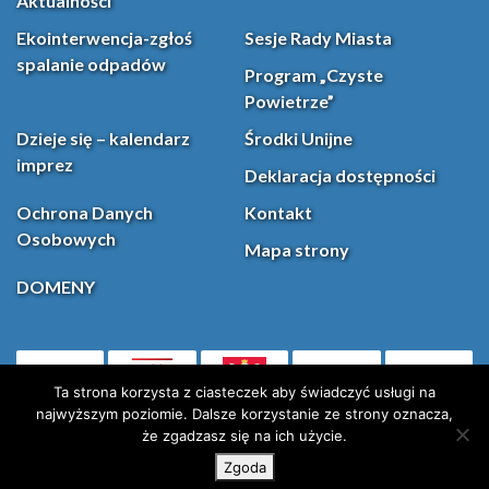
Aktualności
Ekointerwencja-zgłoś
Sesje Rady Miasta
spalanie odpadów
Program „Czyste
Powietrze”
Dzieje się – kalendarz
Środki Unijne
imprez
Deklaracja dostępności
Ochrona Danych
Kontakt
Osobowych
Mapa strony
DOMENY
PL
Facebook
YouT
(otwiera się w nowej karcie)
Ta strona korzysta z ciasteczek aby świadczyć usługi na
najwyższym poziomie. Dalsze korzystanie ze strony oznacza,
że zgadzasz się na ich użycie.
Instagram
X (Twitter)
Zgoda