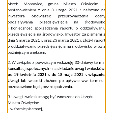
obręb Monowice, gmina Miasto Oświęcim –
postanowieniem z dnia 3 lutego 2021 r. nałożono na
inwestora obowiązek przeprowadzenia oceny
oddziaływania przedsięwzięcia na środowisko
i konieczność sporządzenia raportu o oddziaływaniu
przedsięwzięcia na środowisko. Inwestor za pismami z
dnia 3 marca 2021 r. oraz 23 marca 2021 r. złożył raport
o oddziaływaniu przedsięwzięcia na środowisko wraz z
późniejszym aneksem.
2. W związku z powyższym w
skazuję 30-dniowy termin
konsultacji społecznych – na składanie uwag i wniosków:
od 19 kwietnia 2021 r. do 18 maja 2021 r. włącznie.
Uwagi lub wnioski złożone po upływie ww. terminu,
pozostawione będą bez rozpatrzenia.
3. Uwagi i wnioski mogą być wnoszone do Urzędu
Miasta Oświęcim:
– w formie pisemnej,