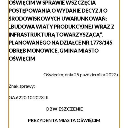
OŚWIĘCIM W SPRAWIE WSZCZĘCIA
POSTĘPOWANIA O WYDANIE DECYZJI O
ŚRODOWISKOWYCH UWARUNKOWAŃ:
„BUDOWA WIATY PRODUKCYJNEJ WRAZ Z
INFRASTRUKTURĄ TOWARZYSZĄCĄ”,
PLANOWANEGO NA DZIAŁCE NR 1773/145
OBRĘB MONOWICE, GMINA MIASTO
OŚWIĘCIM
Oświęcim, dnia 25 października 2023 r.
Znak sprawy:
GA.6220.10.2023.III
OBWIESZCZENIE
PREZYDENTA MIASTA OŚWIĘCIM