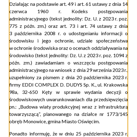
Działając na podstawie
art.
49 i
art.
61 ustawy z dnia 14
czerwca 1960 r. Kodeks postępowania
administracyjnego (tekst jednolity: Dz. U. z 2023 r. poz.
775 z późn. zm.) oraz
art.
73 i
art.
74 ustawy z dnia
3 października 2008 r. o udostępnianiu informacji o
środowisku i jego ochronie, udziale społeczeństwa
w ochronie środowiska oraz o ocenach oddziaływania na
środowisko (tekst jednolity: Dz. U. z 2023 r. poz. 1094 z
późn. zm.) zawiadamiam o wszczęciu postępowania
administracyjnego na wniosek z dnia 29 września 2023 r.,
uzupełniony za pismem z dnia 20 października 2023 r.
firmy
EDDI COMPLEX
D. DUDYS Sp. K., ul. Krakowska
98a, 32-650 Kęty w sprawie wydania decyzji o
środowiskowych uwarunkowaniach dla przedsięwzięcia
pn.: „Budowa wiaty produkcyjnej wraz z infrastrukturą
towarzyszącą”, planowanego na działce nr 1773/145
obręb Monowice, gmina Miasto Oświęcim.
Ponadto informuję, że w dniu 25 października 2023 r.