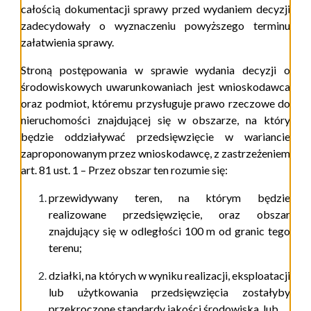
całością dokumentacji sprawy przed wydaniem decyzji
zadecydowały o wyznaczeniu powyższego terminu
załatwienia sprawy.
Stroną postępowania w sprawie wydania decyzji o
środowiskowych uwarunkowaniach jest wnioskodawca
oraz podmiot, któremu przysługuje prawo rzeczowe do
nieruchomości znajdującej się w obszarze, na który
będzie oddziaływać przedsięwzięcie w wariancie
zaproponowanym przez wnioskodawcę, z zastrzeżeniem
art.
81 ust. 1 – Przez obszar ten rozumie się:
przewidywany teren, na którym będzie
realizowane przedsięwzięcie, oraz obszar
znajdujący się w odległości 100 m od granic tego
terenu;
działki, na których w wyniku realizacji, eksploatacji
lub użytkowania przedsięwzięcia zostałyby
przekroczone standardy jakości środowiska, lub