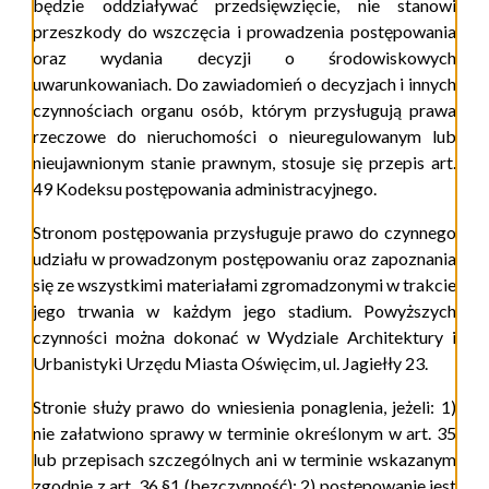
będzie oddziaływać przedsięwzięcie, nie stanowi
przeszkody do wszczęcia i prowadzenia postępowania
oraz wydania decyzji o środowiskowych
uwarunkowaniach. Do zawiadomień o decyzjach i innych
czynnościach organu osób, którym przysługują prawa
rzeczowe do nieruchomości o nieuregulowanym lub
nieujawnionym stanie prawnym, stosuje się przepis
art.
49 Kodeksu postępowania administracyjnego.
Stronom postępowania przysługuje prawo do czynnego
udziału w prowadzonym postępowaniu oraz zapoznania
się ze wszystkimi materiałami zgromadzonymi w trakcie
jego trwania w każdym jego stadium. Powyższych
czynności można dokonać w Wydziale Architektury i
Urbanistyki Urzędu Miasta Oświęcim, ul. Jagiełły 23.
Stronie służy prawo do wniesienia ponaglenia, jeżeli: 1)
nie załatwiono sprawy w terminie określonym w art. 35
lub przepisach szczególnych ani w terminie wskazanym
zgodnie z art. 36 §1 (bezczynność); 2) postępowanie jest