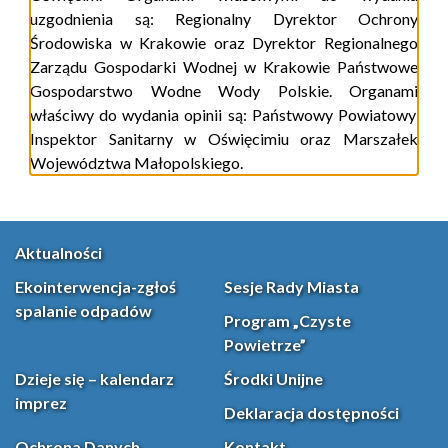
uzgodnienia są: Regionalny Dyrektor Ochrony
Środowiska w Krakowie oraz
Dyrektor Regionalnego
Zarządu Gospodarki Wodnej w Krakowie
Państwowe
Gospodarstwo Wodne Wody Polskie. Organ
ami
właściwy do wydania opinii
są:
Państwowy Powiatowy
Inspektor Sanitarny w Oświęcimiu
oraz Marszałek
Województwa Małopolskiego
.
Aktualności
Ekointerwencja-zgłoś
Sesje Rady Miasta
spalanie odpadów
Program „Czyste
Powietrze”
Dzieje się – kalendarz
Środki Unijne
imprez
Deklaracja dostępności
Ochrona Danych
Kontakt