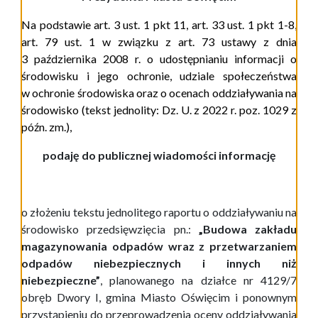
Na podstawie art. 3 ust. 1 pkt 11, art. 33 ust. 1 pkt 1-8,
art. 79 ust. 1 w związku z art. 73 ustawy z dnia
3 października 2008 r. o udostępnianiu informacji o
środowisku i jego ochronie, udziale społeczeństwa
w ochronie środowiska oraz o ocenach oddziaływania na
środowisko (tekst jednolity: Dz. U. z 20
2
2
r. poz.
1029
z
późn. zm.
),
podaję do publicznej wiadomości informację
o
złożeniu tekstu jednolitego raportu o oddziaływaniu na
środowisko
przedsięwzięcia pn.:
„Budowa zakładu
magazynowania odpadów wraz z przetwarzaniem
odpadów niebezpiecznych i innych niż
niebezpieczne”
, planowanego na działce nr 4129/7
obręb Dwory I, gmina Miasto Oświęcim
i
ponownym
p
rzystąpieniu do przeprowadzenia oceny oddziaływania