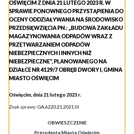
OŚWIĘCIM Z DNIA 21 LUTEGO 2023 R. W
SPRAWIE PONOWNEGO PRZYSTĄPIENIA DO
OCENY ODDZIAŁYWANIA NA ŚRODOWISKO
PRZEDSIĘWZIĘCIA PN.: „BUDOWA ZAKŁADU
MAGAZYNOWANIA ODPADÓW WRAZ Z
PRZETWARZANIEM ODPADÓW
NIEBEZPIECZNYCH I INNYCH NIŻ
NIEBEZPIECZNE”, PLANOWANEGO NA
DZIAŁCE NR 4129/7 OBRĘB DWORY I, GMINA
MIASTO OŚWIĘCIM
Oświęcim, dnia 21 lutego 2023 r.
Znak sprawy:
GA.6220.
2
1
.20
21
.III
OBWIESZCZENIE
Prezydenta Miasta Oświęcim