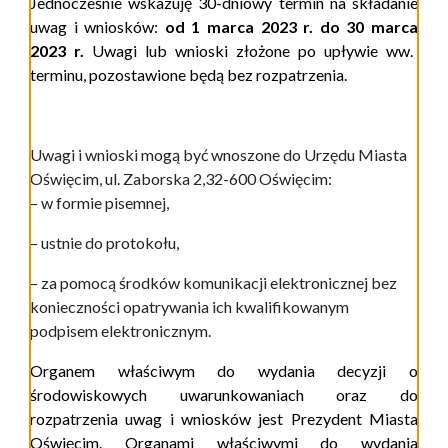
Jednocześnie wskazuję 30-dniowy termin na składanie
uwag i wniosków:
od
1
marca
202
3
r. do
30
marca
202
3
r.
Uwagi lub wnioski złożone po upływie ww.
terminu, pozostawione będą bez rozpatrzenia.
Uwagi i wnioski mogą być wnoszone do Urzędu Miasta
Oświęcim, ul. Zaborska 2,32-600 Oświęcim:
– w formie pisemnej,
– ustnie do protokołu,
– za pomocą środków komunikacji elektronicznej bez
konieczności opatrywania ich kwalifikowanym
podpisem elektronicznym.
Organem właściwym do wydania decyzji o
środowiskowych uwarunkowaniach oraz do
rozpatrzenia uwag i wniosków jest Prezydent Miasta
Oświęcim. Organami właściwymi do wydania