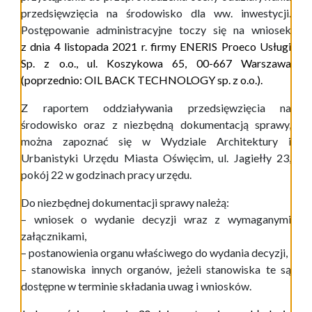
przedsięwzięcia na środowisko dla ww. inwestycji.
Postępowanie administracyjne toczy się na wniosek
z dnia 4 listopada 2021 r. fi
r
my E
NERIS Proeco Usługi
Sp. z o.o., ul. Koszykowa 65, 00-667 Warszawa
(poprzednio:
OIL BACK TECHNOLOGY sp. z o.o.).
Z raportem oddziaływania przedsięwzięcia na
środowisko oraz z niezbędną dokumentacją sprawy,
można zapoznać się w Wydziale Architektury i
Urbanistyki Urzędu Miasta Oświęcim, ul. Jagiełły 23,
pokój 22 w godzinach pracy urzędu.
Do niezbędnej dokumentacji sprawy należą:
– wniosek o wydanie decyzji wraz z wymaganymi
załącznikami,
– postanowienia organu właściwego do wydania decyzji,
– stanowiska innych organów, jeżeli stanowiska te są
dostępne w terminie składania uwag i wniosków.