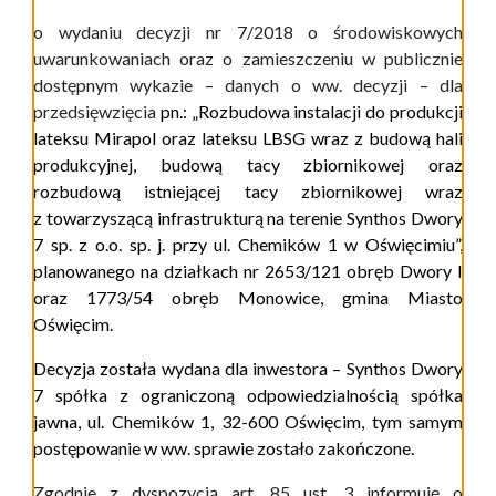
o wydaniu decyzji nr 7/2018 o środowiskowych
uwarunkowaniach oraz o zamieszczeniu w publicznie
dostępnym wykazie – danych o ww. decyzji – dla
przedsięwzięcia
pn.:
„Rozbudowa instalacji do produkcji
lateksu Mirapol oraz lateksu LBSG wraz z budową hali
produkcyjnej, budową tacy zbiornikowej oraz
rozbudową istniejącej tacy zbiornikowej wraz
z towarzyszącą infrastrukturą na terenie Synthos Dwory
7 sp. z o.o. sp. j. przy ul. Chemików 1 w Oświęcimiu”,
planowanego na działkach nr 2653/121 obręb Dwory I
oraz 1773/54 obręb Monowice, gmina Miasto
Oświęcim
.
Decyzja została wydana dla inwestora –
Synthos Dwory
7 spółka z ograniczoną odpowiedzialnością spółka
jawna, ul. Chemików 1, 32-600 Oświęcim
,
tym samym
postępowanie w ww. sprawie zostało zakończone.
Zgodnie z dyspozycją art. 85 ust. 3 informuję o