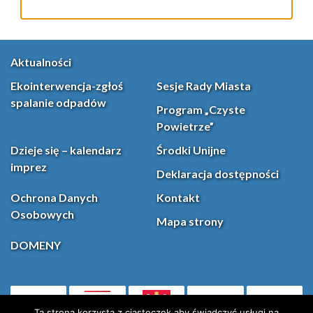
Aktualności
Ekointerwencja-zgłoś
Sesje Rady Miasta
spalanie odpadów
Program „Czyste
Powietrze”
Dzieje się – kalendarz
Środki Unijne
imprez
Deklaracja dostępności
Ochrona Danych
Kontakt
Osobowych
Mapa strony
DOMENY
PL
Ta strona korzysta z ciasteczek aby świadczyć usługi na