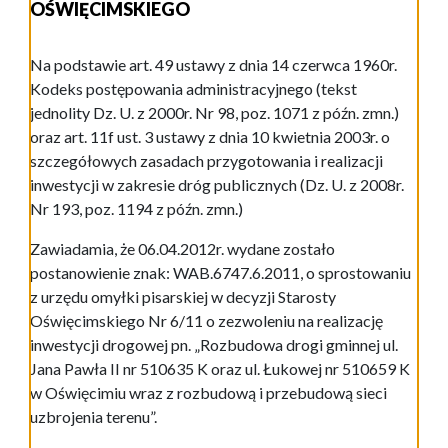
OŚWIĘCIMSKIEGO
Na podstawie art. 49 ustawy z dnia 14 czerwca 1960r.
Kodeks postępowania administracyjnego (tekst
jednolity Dz. U. z 2000r. Nr 98, poz. 1071 z późn. zmn.)
oraz art. 11f ust. 3 ustawy z dnia 10 kwietnia 2003r. o
szczegółowych zasadach przygotowania i realizacji
inwestycji w zakresie dróg publicznych (Dz. U. z 2008r.
Nr 193, poz. 1194 z późn. zmn.)
Zawiadamia, że 06.04.2012r. wydane zostało
postanowienie znak: WAB.6747.6.2011, o sprostowaniu
z urzędu omyłki pisarskiej w decyzji Starosty
Oświęcimskiego Nr 6/11 o zezwoleniu na realizację
inwestycji drogowej pn. „Rozbudowa drogi gminnej ul.
Jana Pawła II nr 510635 K oraz ul. Łukowej nr 510659 K
w Oświęcimiu wraz z rozbudową i przebudową sieci
uzbrojenia terenu”.