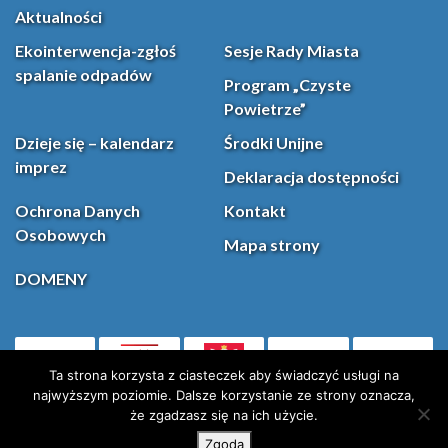
Aktualności
Ekointerwencja-zgłoś
Sesje Rady Miasta
spalanie odpadów
Program „Czyste
Powietrze”
Dzieje się – kalendarz
Środki Unijne
imprez
Deklaracja dostępności
Ochrona Danych
Kontakt
Osobowych
Mapa strony
DOMENY
PL
Facebook
YouT
(otwiera się w nowej karcie)
Ta strona korzysta z ciasteczek aby świadczyć usługi na
najwyższym poziomie. Dalsze korzystanie ze strony oznacza,
że zgadzasz się na ich użycie.
Instagram
X (Twitter)
Zgoda