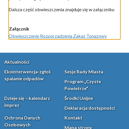
Dalsza część obwieszczenia znajduje się w załączniku
Załącznik
Obwieszczenie Rozporzadzenia Zakaz Tonazowy
Aktualności
Ekointerwencja-zgłoś
Sesje Rady Miasta
spalanie odpadów
Program „Czyste
Powietrze”
Dzieje się – kalendarz
Środki Unijne
imprez
Deklaracja dostępności
Ochrona Danych
Kontakt
Osobowych
Mapa strony